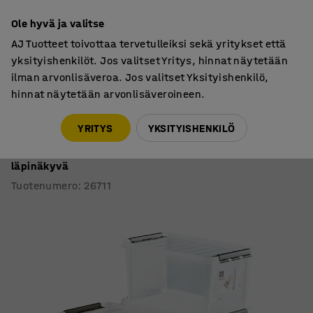
7 vuoden takuu
Ole hyvä ja valitse
AJ Tuotteet toivottaa tervetulleiksi sekä yritykset että
yksityishenkilöt. Jos valitset Yritys, hinnat näytetään
ilman arvonlisäveroa. Jos valitset Yksityishenkilö,
hinnat näytetään arvonlisäveroineen.
Säilytyslaatikot
Kuljetuslaatikot
YRITYS
YKSITYISHENKILÖ
Muovilaatikko LEE
Kannellinen, 47 litraa, 5 kpl, 590x390x310 mm,
läpinäkyvä
Tuotenumero
:
26711