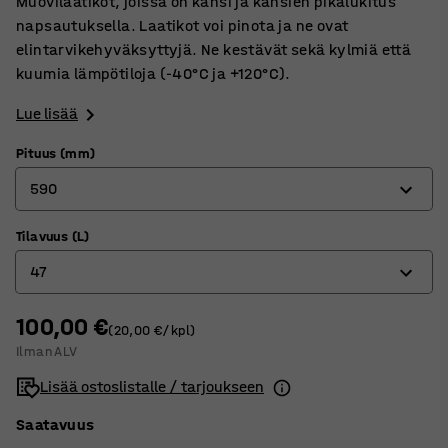
Muovilaatikot, joissa on kansi ja kansien pikalukitus
napsautuksella. Laatikot voi pinota ja ne ovat
elintarvikehyväksyttyjä. Ne kestävät sekä kylmiä että
kuumia lämpötiloja (-40°C ja +120°C).
Lue lisää
Pituus (mm)
590
Tilavuus (L)
340
47
400
500
100,00 €
8
(20,00 €/kpl)
Ilman ALV
590
14
Lisää ostoslistalle / tarjoukseen
720
25
Saatavuus
32