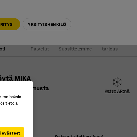
010 32 888 50
info@ajtuotteet.fi
RITYS
YKSITYISHENKILÖ
&
Pyydä
oti
Palvelut
Suosittelemme
tarjous
öytä MIKA
m, harmaa, musta
Katso AR:nä
a mainoksia,
ro
:
116451
ös tietoja
pinta
itettava
i evästeet
(mm)
Korkeus taitettuna (mm)