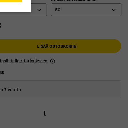
50
€
50
100
LISÄÄ OSTOSKORIIN
toslistalle / tarjoukseen
us
u 7 vuotta