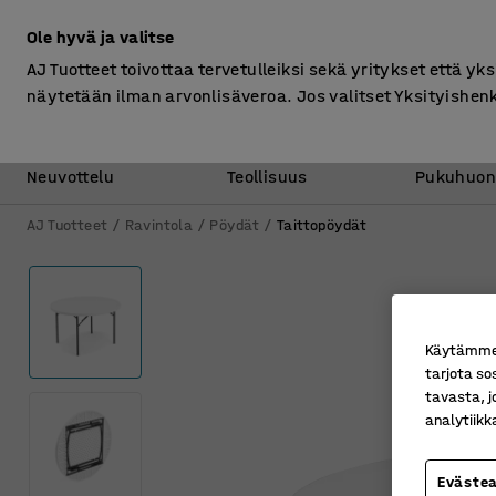
Ilman ALV
Ole hyvä ja valitse
AJ Tuotteet toivottaa tervetulleiksi sekä yritykset että yks
näytetään ilman arvonlisäveroa. Jos valitset Yksityishen
Toimisto &
Varasto &
Neuvottelu
Teollisuus
Pukuhuon
AJ Tuotteet
Ravintola
Pöydät
Taittopöydät
Käytämme e
tarjota so
tavasta, j
analytiik
Eväste