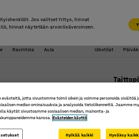
7 vuoden takuu
ityishenkilöt. Jos valitset Yritys, hinnat
Y
kilö, hinnat näytetään arvonlisäveroineen.
Vastaanotto &
Koulu 
e
Ravintola
Aula
Ulkotilat
Päiväk
Taittop
Ø1220 m
västeitä, jotta sivustomme toimii oikein ja voimme personoida sisältöä j
Tuotenume
siaalisen median ominaisuuksia ja analysoida tietoliikennettä. Jaamme my
olla käytät sivustoamme sosiaalisen median, mainonta- ja
Kevyt
kakumppaneidemme kanssa.
Evästeiden käyttö
Kestävä 
Kokoonta
asetukset
Hylkää kaikki
Hyväksy kaikk
Halkaisija 