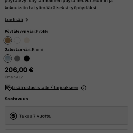
pöytälevy. Käytännöllinen pöytä neuvotteluihin ja
kokouksiin tai ylimääräiseksi työpöydäksi.
Lue lisää
Pöytälevyn väri
:
Pyökki
Jalustan väri
:
Kromi
206,00 €
Ilman ALV
Lisää ostoslistalle / tarjoukseen
Saatavuus
Takuu 7 vuotta