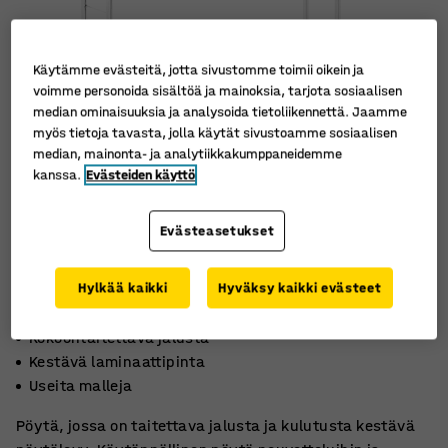
Käytämme evästeitä, jotta sivustomme toimii oikein ja
voimme personoida sisältöä ja mainoksia, tarjota sosiaalisen
median ominaisuuksia ja analysoida tietoliikennettä. Jaamme
myös tietoja tavasta, jolla käytät sivustoamme sosiaalisen
median, mainonta- ja analytiikkakumppaneidemme
kanssa.
Evästeiden käyttö
Evästeasetukset
Hylkää kaikki
Hyväksy kaikki evästeet
Kokoontaitettava jalusta
Kestävä laminaattipinta
Useita malleja
Pöytä, jossa on taitettava jalusta ja kulutusta kestävä