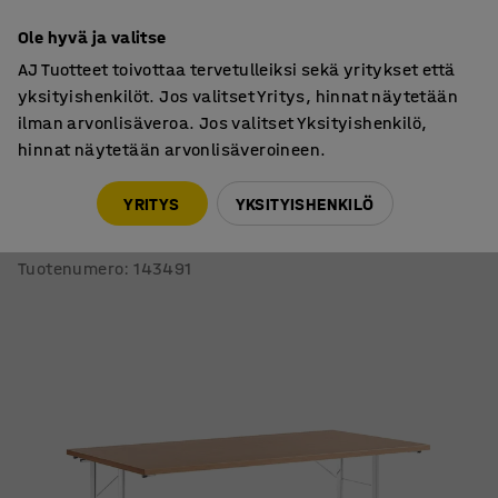
7 vuoden takuu
Ole hyvä ja valitse
AJ Tuotteet toivottaa tervetulleiksi sekä yritykset että
yksityishenkilöt. Jos valitset Yritys, hinnat näytetään
ilman arvonlisäveroa. Jos valitset Yksityishenkilö,
hinnat näytetään arvonlisäveroineen.
Neuvottelupöydät
Neuvottelupöydät, kokoontaitettavat
YRITYS
YKSITYISHENKILÖ
Neuvottelupöytä CLAIRE
Taitettava, 1400x700 mm, pyökkilaminaatti, kromi
Tuotenumero
:
143491