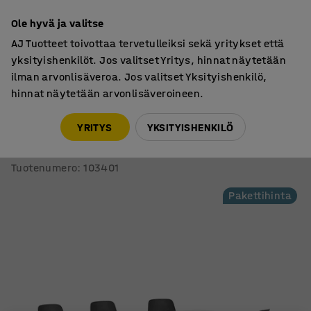
7 vuoden takuu
Ole hyvä ja valitse
AJ Tuotteet toivottaa tervetulleiksi sekä yritykset että
yksityishenkilöt. Jos valitset Yritys, hinnat näytetään
ilman arvonlisäveroa. Jos valitset Yksityishenkilö,
hinnat näytetään arvonlisäveroineen.
Neuvottelupöydät
Pakettitarjoukset
YRITYS
YKSITYISHENKILÖ
Pakettitarjous NOVUS + LANGFORD
1 pöytä ja 6 mustaa/antrasiittia tuolia
Tuotenumero
:
103401
Pakettihinta