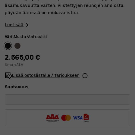
lisämukavuutta varten. Viistettyjen reunojen ansiosta
pöydän ääressä on mukava istua.
Lue lisää
Väri
:
Musta/Antrasitti
2.565,00 €
Ilman ALV
Lisää ostoslistalle / tarjoukseen
Saatavuus