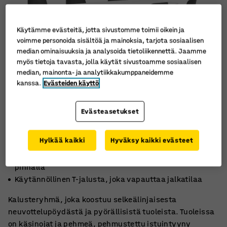
Käytämme evästeitä, jotta sivustomme toimii oikein ja
voimme personoida sisältöä ja mainoksia, tarjota sosiaalisen
median ominaisuuksia ja analysoida tietoliikennettä. Jaamme
myös tietoja tavasta, jolla käytät sivustoamme sosiaalisen
median, mainonta- ja analytiikkakumppaneidemme
kanssa.
Evästeiden käyttö
Evästeasetukset
Kätevä pakkaus, jossa on helppohoitoinen pöytä ja
Hylkää kaikki
Hyväksy kaikki evästeet
tyylikkäät tuolit
Kestävä neuvottelupöytä sormenjälkiä hylkivällä
pinnalla
Käytännöllinen T-jalusta, joka vapauttaa jalkatilaa
Kalusteryhmä, joka koostuu selkeälinjaisesta
neuvottelupöydästä ja pyörällisistä tuoleista. Tuoleissa
on käsinojat ja pehmeä, pehmustettu istuintyyny