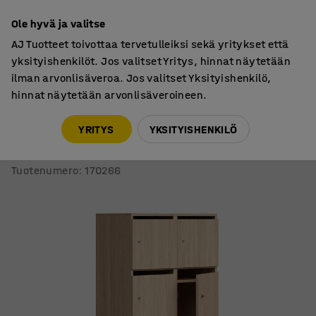
7 vuoden takuu
Ole hyvä ja valitse
AJ Tuotteet toivottaa tervetulleiksi sekä yritykset että
yksityishenkilöt. Jos valitset Yritys, hinnat näytetään
ilman arvonlisäveroa. Jos valitset Yksityishenkilö,
hinnat näytetään arvonlisäveroineen.
Postinlajittelu
Postinlajittelukaapit
YRITYS
YKSITYISHENKILÖ
Postinlajittelukaappi QBUS
8 lokeroa, sokkeli, 1636x800x420 mm, tammi
Tuotenumero
:
170266