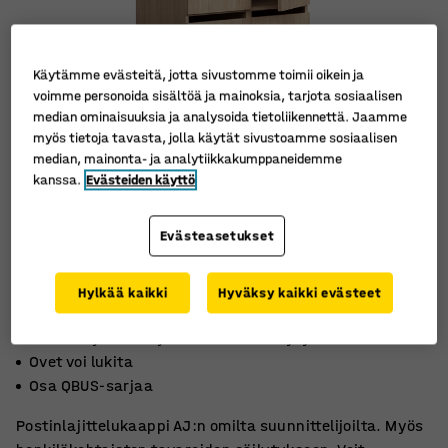
Käytämme evästeitä, jotta sivustomme toimii oikein ja
voimme personoida sisältöä ja mainoksia, tarjota sosiaalisen
median ominaisuuksia ja analysoida tietoliikennettä. Jaamme
myös tietoja tavasta, jolla käytät sivustoamme sosiaalisen
median, mainonta- ja analytiikkakumppaneidemme
kanssa.
Evästeiden käyttö
Evästeasetukset
Hylkää kaikki
Hyväksy kaikki evästeet
Postin lajitteluun ja tavaroiden säilytykseen
Ovet voi lukita
Osa QBUS-sarjaa
Postinlajittelukaappi AJ:n omilta suunnittelijoilta. Myös