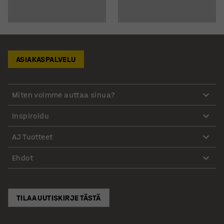
ASIAKASPALVELU
Miten voimme auttaa sinua?
Inspiroidu
AJ Tuotteet
Ehdot
TILAA UUTISKIRJE TÄSTÄ