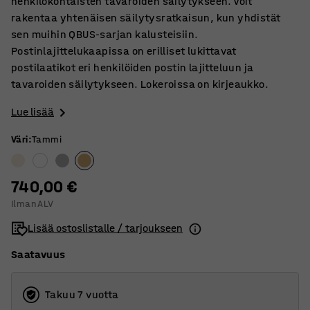
henkilökohtaisten tavaroiden säilytykseen. Voit
rakentaa yhtenäisen säilytysratkaisun, kun yhdistät
sen muihin QBUS-sarjan kalusteisiin.
Postinlajittelukaapissa on erilliset lukittavat
postilaatikot eri henkilöiden postin lajitteluun ja
tavaroiden säilytykseen. Lokeroissa on kirjeaukko.
Lue lisää
Väri
:
Tammi
740,00 €
Ilman ALV
Lisää ostoslistalle / tarjoukseen
Saatavuus
Takuu 7 vuotta