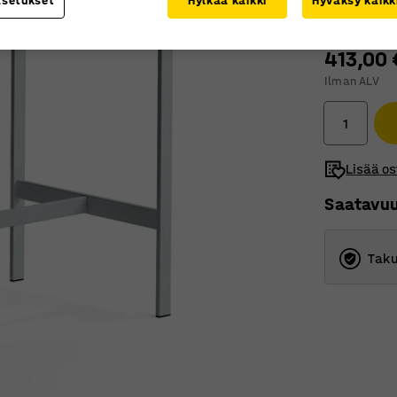
asetukset
Hylkää kaikki
Hyväksy kaikk
413,00 
Ilman ALV
Lisää os
Saatavu
Taku