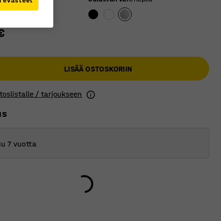
i evästeet
€
LISÄÄ OSTOSKORIIN
toslistalle / tarjoukseen
us
u 7 vuotta