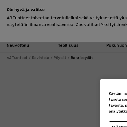
Ilman ALV
Ole hyvä ja valitse
AJ Tuotteet toivottaa tervetulleiksi sekä yritykset että yks
näytetään ilman arvonlisäveroa. Jos valitset Yksityishen
Toimisto &
Varasto &
Neuvottelu
Teollisuus
Pukuhuon
AJ Tuotteet
Ravintola
Pöydät
Baaripöydät
Käytämme e
tarjota so
tavasta, j
analytiik