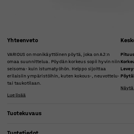
Yhteenveto
Kesk
VARIOUS on monikäyttöinen pöytä, joka on AJ:n
Pituu
omaa suunnittelua. Pöydän korkeus sopii hyvin niin
Korke
seisoma- kuin istumatyöhön. Helppo sijoittaa
Levey
erilaisiin ympäristöihin, kuten kokous-, neuvottelu-
Pöytä
tai taukotilaan.
Näytä 
Lue lisää
Tuotekuvaus
Rakenna yhdenmukainen työympäristö, jonka jokaisessa 
Tuotetiedot
tuotesuunnitteluosaston tuotantoa, eikä sitä myydä muual