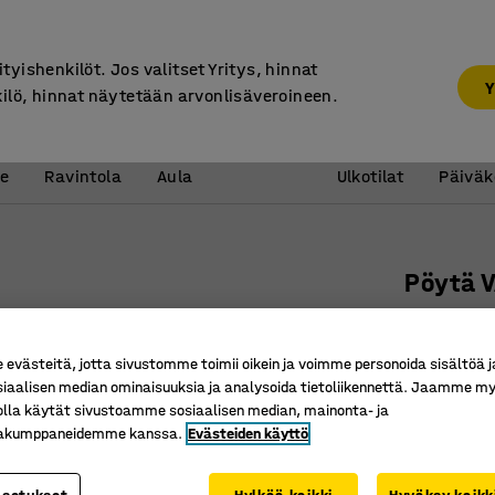
7 vuoden takuu
ityishenkilöt. Jos valitset Yritys, hinnat
Y
kilö, hinnat näytetään arvonlisäveroineen.
Vastaanotto &
Koulu 
e
Ravintola
Aula
Ulkotilat
Päiväk
Pöytä 
1200x80
Tuotenume
västeitä, jotta sivustomme toimii oikein ja voimme personoida sisältöä j
siaalisen median ominaisuuksia ja analysoida tietoliikennettä. Jaamme my
Sopiva ko
olla käytät sivustoamme sosiaalisen median, mainonta- ja
Kokouksia
kakumppaneidemme kanssa.
Evästeiden käyttö
Sopii use
Pöytälevyn v