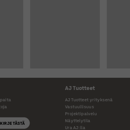
AJ Tuotteet
ppaita
AJ Tuotteet yrityksenä
toja
Vastuullisuus
Projektipalvelu
Näyttelytila
SKIRJE TÄSTÄ
Ura AJ:lla