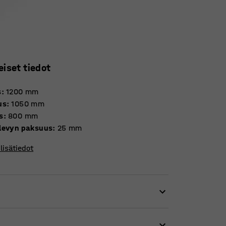
eiset tiedot
s
:
1200
mm
us
:
1050
mm
s
:
800
mm
levyn paksuus
:
25
mm
lisätiedot
huoneessa on sama ilme. Pöytä on AJ:n oman
la. Se sopii useimpiin huoneisiin ja