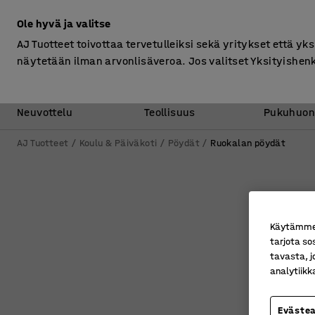
Ilman ALV
Ole hyvä ja valitse
AJ Tuotteet toivottaa tervetulleiksi sekä yritykset että yks
näytetään ilman arvonlisäveroa. Jos valitset Yksityishen
Toimisto &
Varasto &
Neuvottelu
Teollisuus
Pukuhuon
AJ Tuotteet
Koulu & Päiväkoti
Pöydät
Ruokalan pöydät
Käytämme e
tarjota so
tavasta, j
analytiik
Eväste