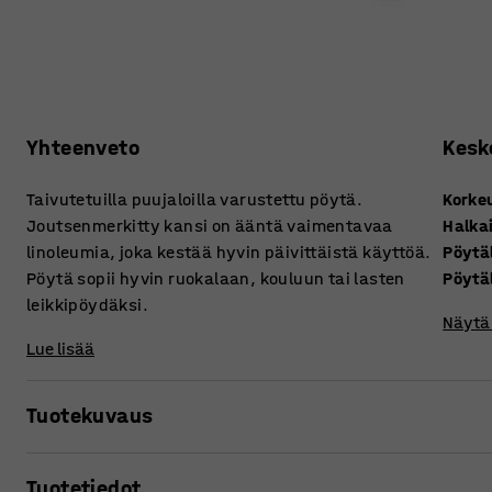
Yhteenveto
Kesk
Taivutetuilla puujaloilla varustettu pöytä.
Korke
Joutsenmerkitty kansi on ääntä vaimentavaa
Halkai
linoleumia, joka kestää hyvin päivittäistä käyttöä.
Pöytä
Pöytä sopii hyvin ruokalaan, kouluun tai lasten
Pöytä
leikkipöydäksi.
Näytä 
Lue lisää
Tuotekuvaus
Yksinkertainen ja tukeva malli, joka sopii sekä ruokalaan
Tuotetiedot
Pöydästä on saatavana useaa eri korkeutta, joten sarjast