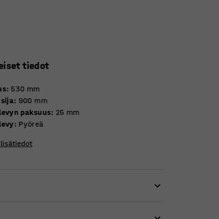
eiset tiedot
us
:
530
mm
sija
:
900
mm
levyn paksuus
:
25
mm
levy
:
Pyöreä
lisätiedot
, kouluun että päiväkodin askartelupöydäksi.
a löytyy sopivan kokoinen pöytä kaiken