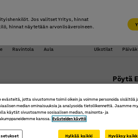
7 vuoden takuu
ityishenkilöt. Jos valitset Yritys, hinnat
Y
kilö, hinnat näytetään arvonlisäveroineen.
Vastaanotto &
Koulu 
e
Ravintola
Aula
Ulkotilat
Päiväk
Pöytä 
Ø 900x53
Tuotenume
västeitä, jotta sivustomme toimii oikein ja voimme personoida sisältöä j
siaalisen median ominaisuuksia ja analysoida tietoliikennettä. Jaamme my
Ääntä va
olla käytät sivustoamme sosiaalisen median, mainonta- ja
Taivutetu
kakumppaneidemme kanssa.
Evästeiden käyttö
Pyöriste
asetukset
Hylkää kaikki
Hyväksy kaikk
Halkaisija 