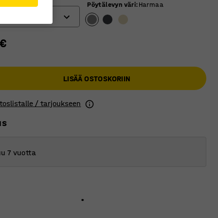
Pöytälevyn väri
:
Harmaa
 €
LISÄÄ OSTOSKORIIN
toslistalle / tarjoukseen
us
u 7 vuotta