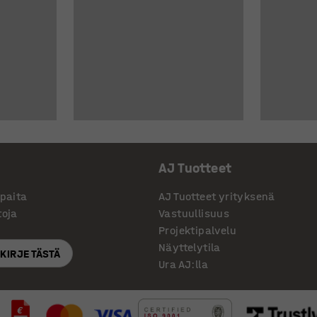
AJ Tuotteet
ppaita
AJ Tuotteet yrityksenä
toja
Vastuullisuus
Projektipalvelu
Näyttelytila
SKIRJE TÄSTÄ
Ura AJ:lla