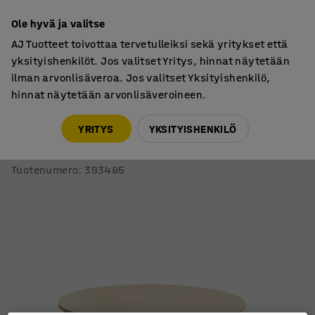
7 vuoden takuu
Ole hyvä ja valitse
AJ Tuotteet toivottaa tervetulleiksi sekä yritykset että
yksityishenkilöt. Jos valitset Yritys, hinnat näytetään
ilman arvonlisäveroa. Jos valitset Yksityishenkilö,
hinnat näytetään arvonlisäveroineen.
Pöydät
Ruokalan pöydät
YRITYS
YKSITYISHENKILÖ
Pöytä ELTON
Ø 900x530 mm, beige linoleumi, koivu
Tuotenumero
:
393485