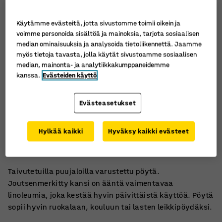
Käytämme evästeitä, jotta sivustomme toimii oikein ja
voimme personoida sisältöä ja mainoksia, tarjota sosiaalisen
median ominaisuuksia ja analysoida tietoliikennettä. Jaamme
myös tietoja tavasta, jolla käytät sivustoamme sosiaalisen
median, mainonta- ja analytiikkakumppaneidemme
kanssa.
Evästeiden käyttö
Evästeasetukset
Ääntä vaimentavaa linoleumia
Hylkää kaikki
Hyväksy kaikki evästeet
Taivutetut puujalat
Pyöristetyt kulmat
Taivutetuilla puujaloilla varustettu pöytä.
Joutsenmerkitty kansi on ääntä vaimentavaa
linoleumia, joka kestää hyvin päivittäistä käyttöä. Pöytä
sopii hyvin ruokalaan, kouluun tai lasten leikkipöydäksi.