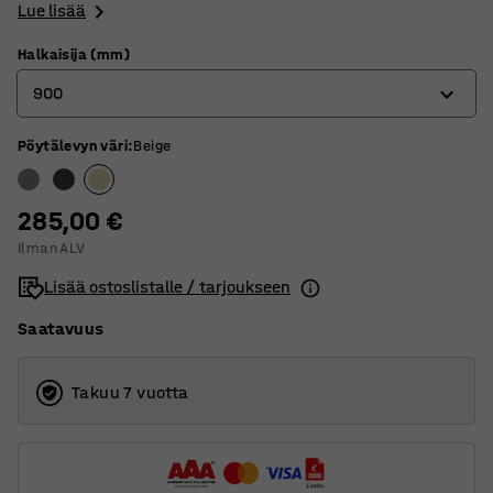
Lue lisää
Halkaisija (mm)
900
Pöytälevyn väri
:
Beige
900
1200
285,00 €
Ilman ALV
Lisää ostoslistalle / tarjoukseen
Saatavuus
Takuu 7 vuotta