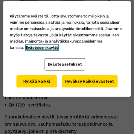
Käytämme evästeitä, jotta sivustomme toimii oikein ja
voimme personoida sisältöä ja mainoksia, tarjota sosiaalisen
median ominaisuuksia ja analysoida tietoliikennettä. Jaamme
myös tietoja tavasta, jolla käytät sivustoamme sosiaalisen
median, mainonta- ja analytiikkakumppaneidemme
kanssa.
Evästeiden käyttö
Evästeasetukset
Hylkää kaikki
Hyväksy kaikki evästeet
Ympäristöystävällistä linoleumia
Ääntä vaimentava
EN 1729 -sertifioitu.
Suorakulmainen pöytä, jossa on ääntä vaimentavat
ominaisuudet. Jauhemaalattu teräsputkirunko ja
pöytälevy, joka on pintakäsitelty