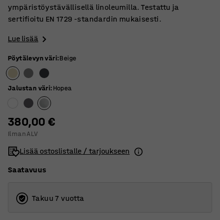
ympäristöystävällisellä linoleumilla. Testattu ja
sertifioitu EN 1729 -standardin mukaisesti.
Lue lisää
Pöytälevyn väri
:
Beige
Jalustan väri
:
Hopea
380,00 €
Ilman ALV
Lisää ostoslistalle / tarjoukseen
Saatavuus
Takuu 7 vuotta