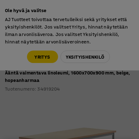
7 vuoden takuu
Ole hyvä ja valitse
AJ Tuotteet toivottaa tervetulleiksi sekä yritykset että
yksityishenkilöt. Jos valitset Yritys, hinnat näytetään
ilman arvonlisäveroa. Jos valitset Yksityishenkilö,
hinnat näytetään arvonlisäveroineen.
Oppilaspöydät, kiinteä korkeus
Oppilaspöydät, suorakulmaiset 1600
YRITYS
YKSITYISHENKILÖ
Pöytä SONITUS
Ääntä vaimentava linoleumi, 1600x700x900 mm, beige,
hopeanharmaa
Tuotenumero
:
34919204