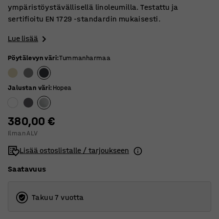
ympäristöystävällisellä linoleumilla. Testattu ja
sertifioitu EN 1729 -standardin mukaisesti.
Lue lisää
Pöytälevyn väri
:
Tummanharmaa
Jalustan väri
:
Hopea
380,00 €
Ilman ALV
Lisää ostoslistalle / tarjoukseen
Saatavuus
Takuu 7 vuotta