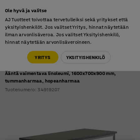
7 vuoden takuu
Ole hyvä ja valitse
AJ Tuotteet toivottaa tervetulleiksi sekä yritykset että
yksityishenkilöt. Jos valitset Yritys, hinnat näytetään
ilman arvonlisäveroa. Jos valitset Yksityishenkilö,
hinnat näytetään arvonlisäveroineen.
Oppilaspöydät, kiinteä korkeus
Oppilaspöydät, suorakulmaiset 1600
YRITYS
YKSITYISHENKILÖ
Pöytä SONITUS
Ääntä vaimentava linoleumi, 1600x700x900 mm,
tummanharmaa, hopeanharmaa
Tuotenumero
:
34919207