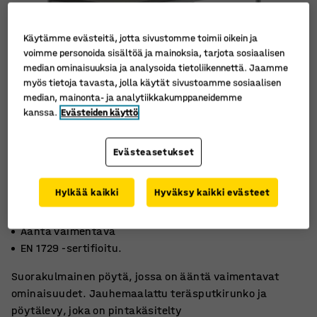
Käytämme evästeitä, jotta sivustomme toimii oikein ja
voimme personoida sisältöä ja mainoksia, tarjota sosiaalisen
median ominaisuuksia ja analysoida tietoliikennettä. Jaamme
myös tietoja tavasta, jolla käytät sivustoamme sosiaalisen
median, mainonta- ja analytiikkakumppaneidemme
kanssa.
Evästeiden käyttö
Evästeasetukset
Hylkää kaikki
Hyväksy kaikki evästeet
Ympäristöystävällistä linoleumia
Ääntä vaimentava
EN 1729 -sertifioitu.
Suorakulmainen pöytä, jossa on ääntä vaimentavat
ominaisuudet. Jauhemaalattu teräsputkirunko ja
pöytälevy, joka on pintakäsitelty