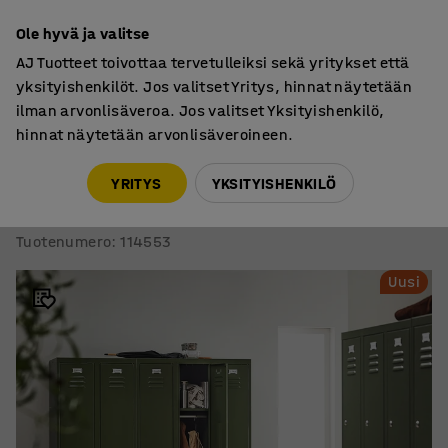
7 vuoden takuu
Ole hyvä ja valitse
AJ Tuotteet toivottaa tervetulleiksi sekä yritykset että
yksityishenkilöt. Jos valitset Yritys, hinnat näytetään
ilman arvonlisäveroa. Jos valitset Yksityishenkilö,
hinnat näytetään arvonlisäveroineen.
Pukukaapit
Pukukaapit
YRITYS
YKSITYISHENKILÖ
Pukukaappi CAMPUS
2 osaa, 2 ovea, 1800x600x500 mm, oliivinvihreä
Tuotenumero
:
114553
Uusi