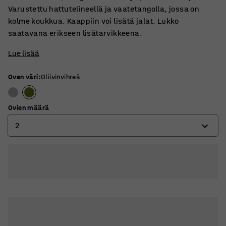
Varustettu hattutelineellä ja vaatetangolla, jossa on
kolme koukkua. Kaappiin voi lisätä jalat. Lukko
saatavana erikseen lisätarvikkeena.
Lue lisää
Oven väri
:
Oliivinvihreä
Ovien määrä
2
2
3