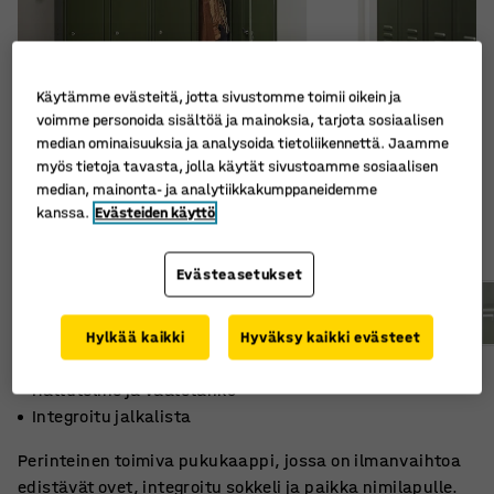
Käytämme evästeitä, jotta sivustomme toimii oikein ja
voimme personoida sisältöä ja mainoksia, tarjota sosiaalisen
median ominaisuuksia ja analysoida tietoliikennettä. Jaamme
myös tietoja tavasta, jolla käytät sivustoamme sosiaalisen
median, mainonta- ja analytiikkakumppaneidemme
kanssa.
Evästeiden käyttö
Evästeasetukset
Hylkää kaikki
Hyväksy kaikki evästeet
Perinteinen malli
Hattuteline ja vaatetanko
Integroitu jalkalista
Perinteinen toimiva pukukaappi, jossa on ilmanvaihtoa
edistävät ovet, integroitu sokkeli ja paikka nimilapulle.