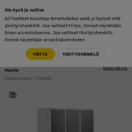
7 vuoden takuu
Ole hyvä ja valitse
AJ Tuotteet toivottaa tervetulleiksi sekä yritykset että
yksityishenkilöt. Jos valitset Yritys, hinnat näytetään
ilman arvonlisäveroa. Jos valitset Yksityishenkilö,
hinnat näytetään arvonlisäveroineen.
Pukukaapit
Pukukaapit
YRITYS
YKSITYISHENKILÖ
Pukukaappi CLASSIC
Tasakatto, 3 osaa, 1740x1200x550 mm,
Katso AR:nä
musta
Tuotenumero
:
315406