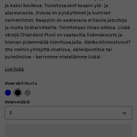
ja kaksi koukkua. Tuuletusaukot kaapin ylä- ja
alareunassa. Ovissa on pysäyttimet ja kumiset
vaimentimet. Kaappiin on saatavana erilaisia jalustoja
ja muita lisätarvikkeita. Toimitetaan ilman lukkoa. Lisää
värejä (Standard Plus) on saatavilla lisämaksusta ja
hieman pidemmällä toimitusajalla. Oletko kiinnostunut?
Ota meihin yhteyttä chatissa, sähköpostitse tai
puhelimitse – kerromme mielellämme lisää!
Lue lisää
Oven väri
:
Musta
Ovien määrä
3
2