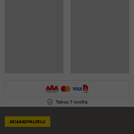
Näytä ladattavat BIM-mallit
Takuu 7 vuotta
ASIAKASPALVELU