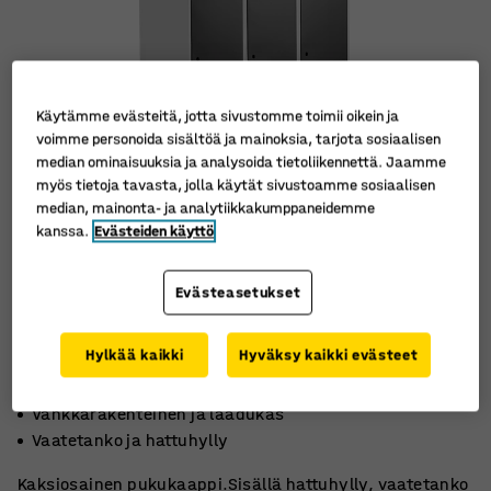
Käytämme evästeitä, jotta sivustomme toimii oikein ja
voimme personoida sisältöä ja mainoksia, tarjota sosiaalisen
median ominaisuuksia ja analysoida tietoliikennettä. Jaamme
myös tietoja tavasta, jolla käytät sivustoamme sosiaalisen
median, mainonta- ja analytiikkakumppaneidemme
kanssa.
Evästeiden käyttö
Evästeasetukset
Hylkää kaikki
Hyväksy kaikki evästeet
Tuuletusaukot
Vankkarakenteinen ja laadukas
Vaatetanko ja hattuhylly
Kaksiosainen pukukaappi.Sisällä hattuhylly, vaatetanko