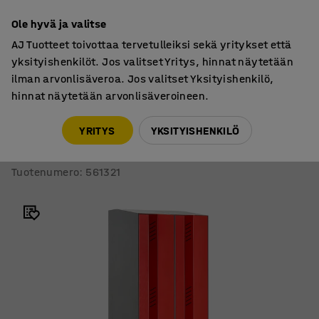
7 vuoden takuu
Ole hyvä ja valitse
AJ Tuotteet toivottaa tervetulleiksi sekä yritykset että
yksityishenkilöt. Jos valitset Yritys, hinnat näytetään
ilman arvonlisäveroa. Jos valitset Yksityishenkilö,
hinnat näytetään arvonlisäveroineen.
Pukukaapit
Pukukaapit, jalustalliset
YRITYS
YKSITYISHENKILÖ
Pukukaappi CREATE ENERGY
2 osaa,1985x600x500 mm, punaiset ovet, sis. jalat
Tuotenumero
:
561321