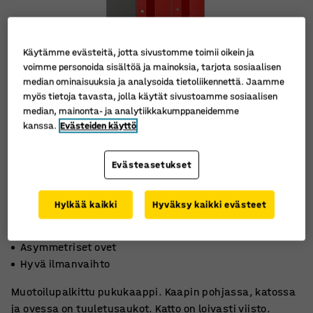
Käytämme evästeitä, jotta sivustomme toimii oikein ja
voimme personoida sisältöä ja mainoksia, tarjota sosiaalisen
median ominaisuuksia ja analysoida tietoliikennettä. Jaamme
myös tietoja tavasta, jolla käytät sivustoamme sosiaalisen
median, mainonta- ja analytiikkakumppaneidemme
kanssa.
Evästeiden käyttö
Evästeasetukset
Hylkää kaikki
Hyväksy kaikki evästeet
Palkittu muotoilu
Asymmetriset ovet
Hyvä ilmanvaihto
Muotoilupalkittu pukukaappi. Kaapin pohjassa, katossa
ja ovessa on tuuletusaukot. Katto on loivasti viisto.