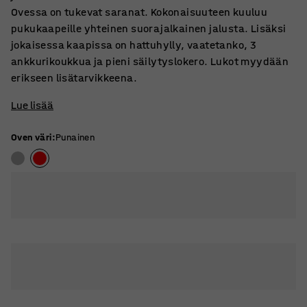
Ovessa on tukevat saranat. Kokonaisuuteen kuuluu
pukukaapeille yhteinen suorajalkainen jalusta. Lisäksi
jokaisessa kaapissa on hattuhylly, vaatetanko, 3
ankkurikoukkua ja pieni säilytyslokero. Lukot myydään
erikseen lisätarvikkeena.
Lue lisää
Oven väri
:
Punainen