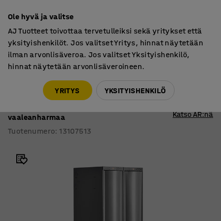
7 vuoden takuu
Ole hyvä ja valitse
AJ Tuotteet toivottaa tervetulleiksi sekä yritykset että
yksityishenkilöt. Jos valitset Yritys, hinnat näytetään
ilman arvonlisäveroa. Jos valitset Yksityishenkilö,
hinnat näytetään arvonlisäveroineen.
Pukukaapit
Pukukaapit, jalustalliset
YRITYS
YKSITYISHENKILÖ
Pukukaappi CURVE
Sokkeli, 2 osaa, 2 ovea, 1890x600x550 mm,
Katso AR:nä
vaaleanharmaa
Tuotenumero
:
13107513