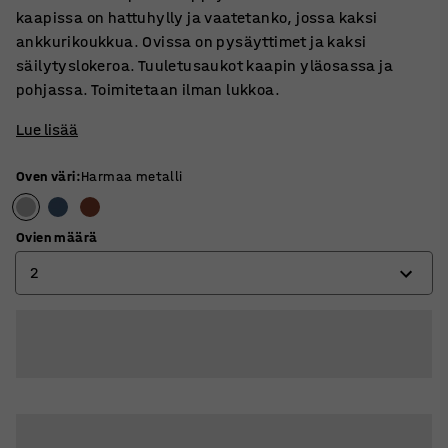
kaapissa on hattuhylly ja vaatetanko, jossa kaksi
ankkurikoukkua. Ovissa on pysäyttimet ja kaksi
säilytyslokeroa. Tuuletusaukot kaapin yläosassa ja
pohjassa. Toimitetaan ilman lukkoa.
Lue lisää
Oven väri
:
Harmaa metalli
Ovien määrä
2
2
3
4