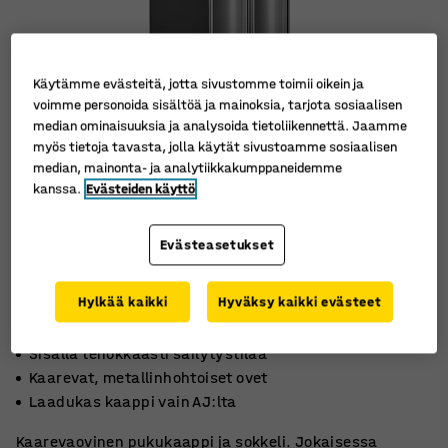
Käytämme evästeitä, jotta sivustomme toimii oikein ja
voimme personoida sisältöä ja mainoksia, tarjota sosiaalisen
median ominaisuuksia ja analysoida tietoliikennettä. Jaamme
myös tietoja tavasta, jolla käytät sivustoamme sosiaalisen
median, mainonta- ja analytiikkakumppaneidemme
kanssa.
Evästeiden käyttö
Evästeasetukset
Hylkää kaikki
Hyväksy kaikki evästeet
Sisällä tehokkaasti säilytystilaa
Kaarevat, metallinhohtoiset ovet
Laadukas kaappi vain AJ:lta
Kaarevaovinen pukukaappi ja sokkeli. Jokaisessa