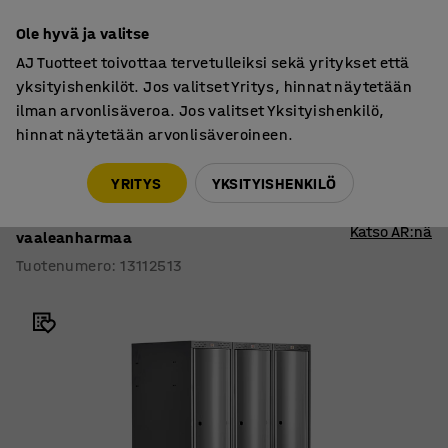
7 vuoden takuu
Ole hyvä ja valitse
AJ Tuotteet toivottaa tervetulleiksi sekä yritykset että
yksityishenkilöt. Jos valitset Yritys, hinnat näytetään
ilman arvonlisäveroa. Jos valitset Yksityishenkilö,
hinnat näytetään arvonlisäveroineen.
Lokerokaapit
Lokerokaapit, jalustalliset
YRITYS
YKSITYISHENKILÖ
Pukukaappi CURVE
Sokkeli, 3 osaa, 6 ovea, 1890x900x550 mm,
Katso AR:nä
vaaleanharmaa
Tuotenumero
:
13112513