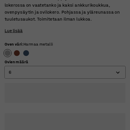
lokerossa on vaatetanko ja kaksi ankkurikoukkua,
ovenpysäytin ja ovilokero. Pohjassa ja yläreunassa on
tuuletusaukot. Toimitetaan ilman lukkoa.
Lue lisää
Oven väri
:
Harmaa metalli
Ovien määrä
6
4
6
8