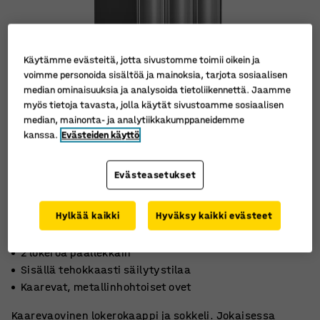
Käytämme evästeitä, jotta sivustomme toimii oikein ja
voimme personoida sisältöä ja mainoksia, tarjota sosiaalisen
median ominaisuuksia ja analysoida tietoliikennettä. Jaamme
myös tietoja tavasta, jolla käytät sivustoamme sosiaalisen
median, mainonta- ja analytiikkakumppaneidemme
kanssa.
Evästeiden käyttö
Evästeasetukset
Hylkää kaikki
Hyväksy kaikki evästeet
2 lokeroa päällekkäin
Sisällä tehokkaasti säilytystilaa
Kaarevat, metallinhohtoiset ovet
Kaarevaovinen lokerokaappi ja sokkeli. Jokaisessa