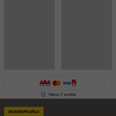
Lataa kokoamisohjeet
Takuu 7 vuotta
ASIAKASPALVELU