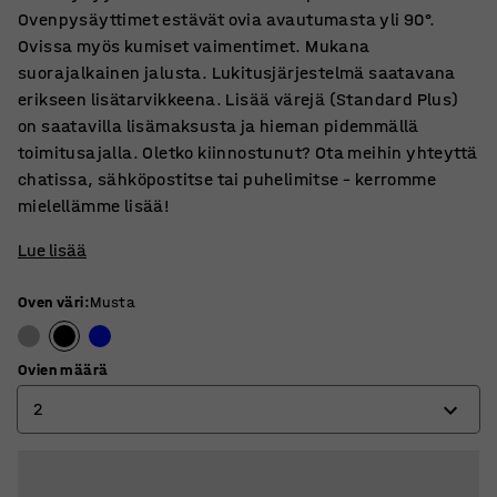
Ovenpysäyttimet estävät ovia avautumasta yli 90°.
Ovissa myös kumiset vaimentimet. Mukana
suorajalkainen jalusta. Lukitusjärjestelmä saatavana
erikseen lisätarvikkeena. Lisää värejä (Standard Plus)
on saatavilla lisämaksusta ja hieman pidemmällä
toimitusajalla. Oletko kiinnostunut? Ota meihin yhteyttä
chatissa, sähköpostitse tai puhelimitse – kerromme
mielellämme lisää!
Lue lisää
Oven väri
:
Musta
Ovien määrä
2
2