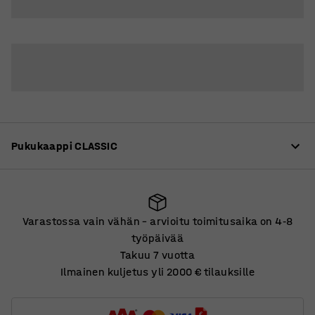
3
Pukukaappi CLASSIC
Tuotekuvaus
Varastossa vain vähän – arvioitu toimitusaika on 4
8
‑
Laadukas pukukaappi, joka on mahdollista muokata
työpäivää
moniin eri tarpeisiin. Kaapit on valmistettu tukevasta,
Takuu 7 vuotta
kokonaan hitsatusta teräslevystä. Pinta on
Ilmainen kuljetus yli 2000 € tilauksille
Varastossa vain vähän – arvioitu toimitusaika on 4
8
‑
jauhemaalattu.
työpäivää
Lue lisää
Ovissa on pysäyttimet, sekä kumiset vaimennustyynyt,