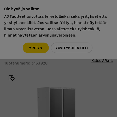
7 vuoden takuu
Ole hyvä ja valitse
AJ Tuotteet toivottaa tervetulleiksi sekä yritykset että
yksityishenkilöt. Jos valitset Yritys, hinnat näytetään
ilman arvonlisäveroa. Jos valitset Yksityishenkilö,
hinnat näytetään arvonlisäveroineen.
Pukukaapit
Pukukaapit, jalustalliset
YRITYS
YKSITYISHENKILÖ
Pukukaappi CLASSIC
Jalusta, 2 osaa, 1940x800x550 mm, musta
Katso AR:nä
Tuotenumero
:
3153926