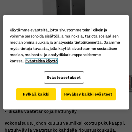
Käytämme evästeitä, jotta sivustomme toimii oikein ja
voimme personoida sisältöä ja mainoksia, tarjota sosiaalisen
median ominaisuuksia ja analysoida tietoliikennettä. Jaamme
myös tietoja tavasta, jolla käytät sivustoamme sosiaalisen
median, mainonta- ja analytiikkakumppaneidemme
kanssa.
Evästeiden käyttö
Evästeasetukset
Hylkää kaikki
Hyväksy kaikki evästeet
Tuuletusaukot
Tukeva ja laadukas
Sisällä vaatetanko ja hattuhylly
Kokonaisuus, johon kuuluu valmiiksi koottu pukukaappi,
hattuhylly ja vaatetanko kahdella ripustuskoukulla.