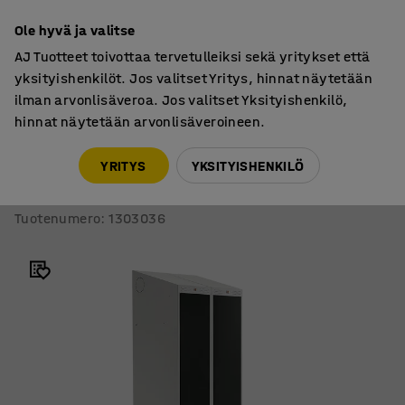
7 vuoden takuu
Ole hyvä ja valitse
AJ Tuotteet toivottaa tervetulleiksi sekä yritykset että
yksityishenkilöt. Jos valitset Yritys, hinnat näytetään
ilman arvonlisäveroa. Jos valitset Yksityishenkilö,
hinnat näytetään arvonlisäveroineen.
CCC
CCCA
YRITYS
YKSITYISHENKILÖ
Pukukaappi CLASSIC COMBO
Penkki, 2 ovea, 2290x600x550 mm, musta
Tuotenumero
:
1303036