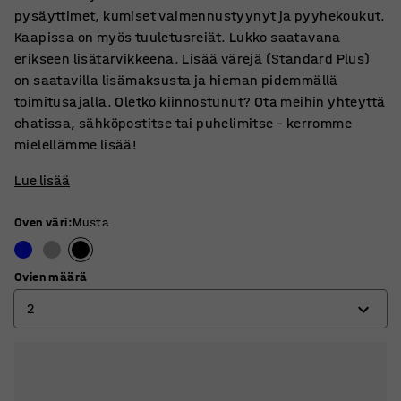
pysäyttimet, kumiset vaimennustyynyt ja pyyhekoukut.
Kaapissa on myös tuuletusreiät. Lukko saatavana
erikseen lisätarvikkeena. Lisää värejä (Standard Plus)
on saatavilla lisämaksusta ja hieman pidemmällä
toimitusajalla. Oletko kiinnostunut? Ota meihin yhteyttä
chatissa, sähköpostitse tai puhelimitse – kerromme
mielellämme lisää!
Lue lisää
Oven väri
:
Musta
Ovien määrä
2
2
4