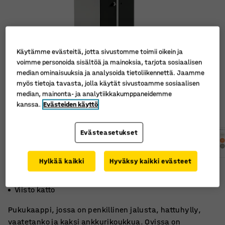
Käytämme evästeitä, jotta sivustomme toimii oikein ja
voimme personoida sisältöä ja mainoksia, tarjota sosiaalisen
median ominaisuuksia ja analysoida tietoliikennettä. Jaamme
myös tietoja tavasta, jolla käytät sivustoamme sosiaalisen
median, mainonta- ja analytiikkakumppaneidemme
kanssa.
Evästeiden käyttö
Evästeasetukset
Hylkää kaikki
Hyväksy kaikki evästeet
Jaettu säilytystila
Yhteinen lukko kahdessa ovessa
Viisto katto
Pukukaappi, jossa on penkillinen jalusta, hattuhylly,
vaatetanko ja kaksi ankkurikoukkua. Ovissa on