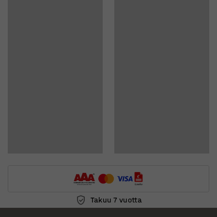
Asiakirjat
Lataa hoito-ohjeet
Lataa kokoamisohjeet
Takuu 7 vuotta