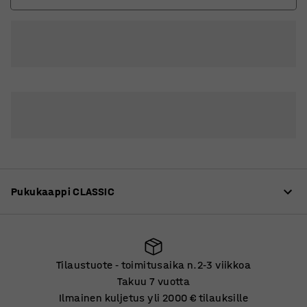
2
3
Pukukaappi CLASSIC
Tuotekuvaus
Tilaustuote
toimitusaika n.2
3 viikkoa
‑
‑
Laadukas pukukaappi, joka on mahdollista muokata
Takuu 7 vuotta
moniin eri tarpeisiin. Kaapit on valmistettu tukevasta,
Ilmainen kuljetus yli 2000 € tilauksille
Tilaustuote
toimitusaika n.2
3 viikkoa
‑
‑
kokonaan hitsatusta teräslevystä. Pinta on