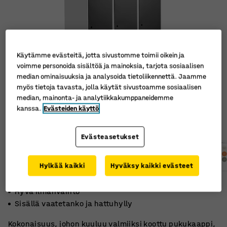
Käytämme evästeitä, jotta sivustomme toimii oikein ja
voimme personoida sisältöä ja mainoksia, tarjota sosiaalisen
median ominaisuuksia ja analysoida tietoliikennettä. Jaamme
myös tietoja tavasta, jolla käytät sivustoamme sosiaalisen
median, mainonta- ja analytiikkakumppaneidemme
kanssa.
Evästeiden käyttö
Evästeasetukset
Hylkää kaikki
Hyväksy kaikki evästeet
Viisto katto
Hyvä ilmanvaihto
Sisällä vaatetanko ja hattuhylly
Kokonaisuus, johon kuuluu valmiiksi koottu pukukaappi,