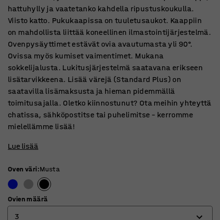
hattuhylly ja vaatetanko kahdella ripustuskoukulla.
Viisto katto. Pukukaapissa on tuuletusaukot. Kaappiin
on mahdollista liittää koneellinen ilmastointijärjestelmä.
Ovenpysäyttimet estävät ovia avautumasta yli 90°.
Ovissa myös kumiset vaimentimet. Mukana
sokkelijalusta. Lukitusjärjestelmä saatavana erikseen
lisätarvikkeena. Lisää värejä (Standard Plus) on
saatavilla lisämaksusta ja hieman pidemmällä
toimitusajalla. Oletko kiinnostunut? Ota meihin yhteyttä
chatissa, sähköpostitse tai puhelimitse – kerromme
mielellämme lisää!
Lue lisää
Oven väri
:
Musta
Ovien määrä
3