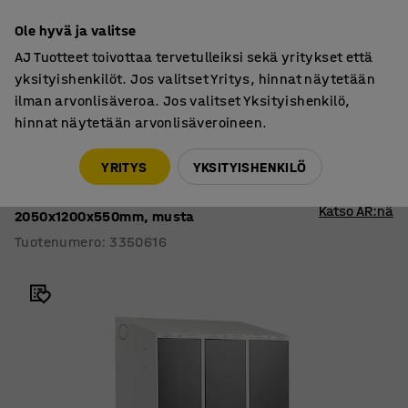
30 päivän palautusoikeus
Ole hyvä ja valitse
AJ Tuotteet toivottaa tervetulleiksi sekä yritykset että
yksityishenkilöt. Jos valitset Yritys, hinnat näytetään
ilman arvonlisäveroa. Jos valitset Yksityishenkilö,
hinnat näytetään arvonlisäveroineen.
Pukukaapit
Pukukaapit, jalustalliset
YRITYS
YKSITYISHENKILÖ
Pukukaappi CLASSIC
Sokkeli, viisto katto, 3 osaa,
Katso AR:nä
2050x1200x550mm, musta
Tuotenumero
:
3350616