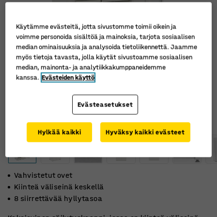
Käytämme evästeitä, jotta sivustomme toimii oikein ja
voimme personoida sisältöä ja mainoksia, tarjota sosiaalisen
median ominaisuuksia ja analysoida tietoliikennettä. Jaamme
myös tietoja tavasta, jolla käytät sivustoamme sosiaalisen
median, mainonta- ja analytiikkakumppaneidemme
kanssa.
Evästeiden käyttö
Evästeasetukset
Hylkää kaikki
Hyväksy kaikki evästeet
Vahvistetut ovet
Kiinteä väliseinä keskellä
8 siirrettävää hyllytasoa