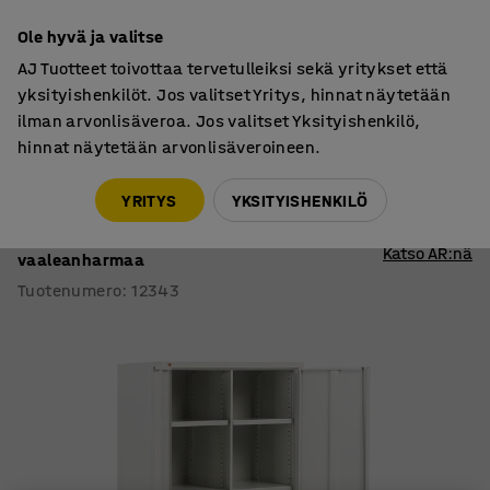
7 vuoden takuu
Ole hyvä ja valitse
AJ Tuotteet toivottaa tervetulleiksi sekä yritykset että
yksityishenkilöt. Jos valitset Yritys, hinnat näytetään
ilman arvonlisäveroa. Jos valitset Yksityishenkilö,
hinnat näytetään arvonlisäveroineen.
Metallikaapit
Työkalukaapit
YRITYS
YKSITYISHENKILÖ
Säilytyskaappi CHANGE
8 säädettävää hyllyä, 1800x800x500 mm,
Katso AR:nä
vaaleanharmaa
Tuotenumero
:
12343