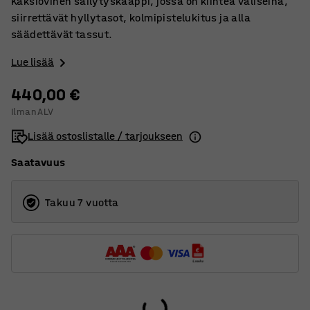
Kaksiovinen säilytyskaappi, jossa on kiinteä väliseinä,
siirrettävät hyllytasot, kolmipistelukitus ja alla
säädettävät tassut.
Lue lisää
440,00 €
Ilman ALV
Lisää ostoslistalle / tarjoukseen
Saatavuus
Takuu 7 vuotta