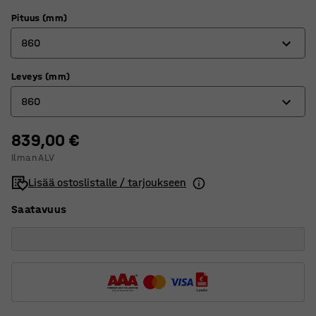
Pituus (mm)
860
Leveys (mm)
860
860
1220
1530
839,00 €
610
Ilman ALV
1830
760
Lisää ostoslistalle / tarjoukseen
860
Saatavuus