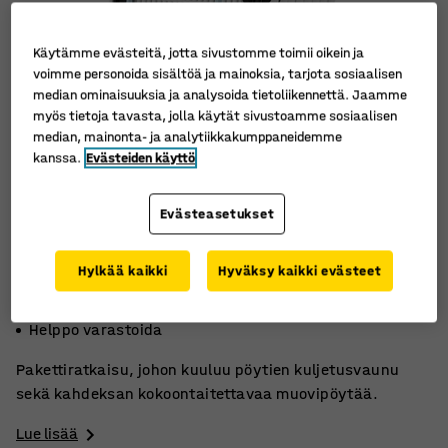
Käytämme evästeitä, jotta sivustomme toimii oikein ja
voimme personoida sisältöä ja mainoksia, tarjota sosiaalisen
median ominaisuuksia ja analysoida tietoliikennettä. Jaamme
myös tietoja tavasta, jolla käytät sivustoamme sosiaalisen
median, mainonta- ja analytiikkakumppaneidemme
kanssa.
Evästeiden käyttö
Evästeasetukset
Hylkää kaikki
Hyväksy kaikki evästeet
Mukana 8 taittopöytää
Helppo kuljettaa
Helppo varastoida
Pakettiratkaisu, johon kuuluu pöytien kuljetusvaunu
sekä kahdeksan kokoontaitettavaa muovipöytää.
Lue lisää