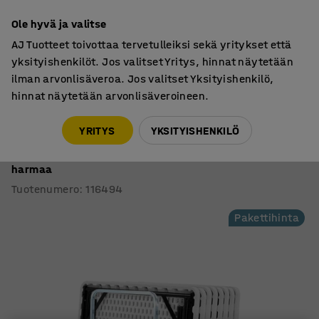
7 vuoden takuu
Ole hyvä ja valitse
AJ Tuotteet toivottaa tervetulleiksi sekä yritykset että
yksityishenkilöt. Jos valitset Yritys, hinnat näytetään
ilman arvonlisäveroa. Jos valitset Yksityishenkilö,
hinnat näytetään arvonlisäveroineen.
Pöydät
Taittopöydät
YRITYS
YKSITYISHENKILÖ
Pakettitajous KLARA
8 pöytää + pöytien kuljetusvaunu, 860 x 860 mm,
harmaa
Tuotenumero
:
116494
Pakettihinta