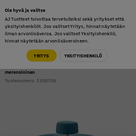
7 vuoden takuu
Ole hyvä ja valitse
AJ Tuotteet toivottaa tervetulleiksi sekä yritykset että
yksityishenkilöt. Jos valitset Yritys, hinnat näytetään
ilman arvonlisäveroa. Jos valitset Yksityishenkilö,
hinnat näytetään arvonlisäveroineen.
Sohvat ja nojatuolit
Rahit
YRITYS
YKSITYISHENKILÖ
Sohva DOT
Pyöreä selkänoja, Ø 1300 mm, Medley kangas,
merensininen
Tuotenumero
:
3300706