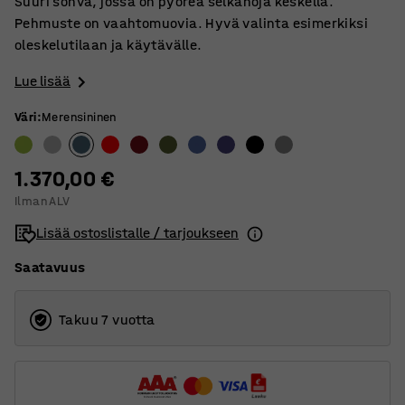
Suuri sohva, jossa on pyöreä selkänoja keskellä.
Pehmuste on vaahtomuovia. Hyvä valinta esimerkiksi
oleskelutilaan ja käytävälle.
Lue lisää
Väri
:
Merensininen
1.370,00 €
Ilman ALV
Lisää ostoslistalle / tarjoukseen
Saatavuus
Takuu 7 vuotta