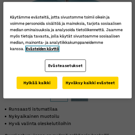
Käytämme evästeitä, jotta sivustomme toimii oikein ja
voimme personoida sisältöä ja mainoksia, tarjota sosiaalisen
median ominaisuuksia ja analysoida tietoliikennettä. Jaamme
myös tietoja tavasta, jolla käytät sivustoamme sosiaalisen
median, mainonta- ja analytiikkakumppaneidemme
kanssa.
Evästeiden käyttö
Evästeasetukset
Hylkää kaikki
Hyväksy kaikki evästeet
Runsaasti istumatilaa
Nykyaikainen muotoilu
Hyvä valinta oleskelutiloihin