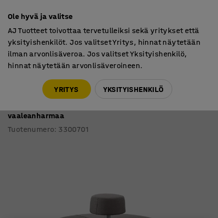
7 vuoden takuu
Ole hyvä ja valitse
AJ Tuotteet toivottaa tervetulleiksi sekä yritykset että
yksityishenkilöt. Jos valitset Yritys, hinnat näytetään
ilman arvonlisäveroa. Jos valitset Yksityishenkilö,
hinnat näytetään arvonlisäveroineen.
Sohvat ja nojatuolit
Rahit
YRITYS
YKSITYISHENKILÖ
Sohva DOT
Pyöreä selkänoja, Ø 1300 mm, Medley kangas,
vaaleanharmaa
Tuotenumero
:
3300701