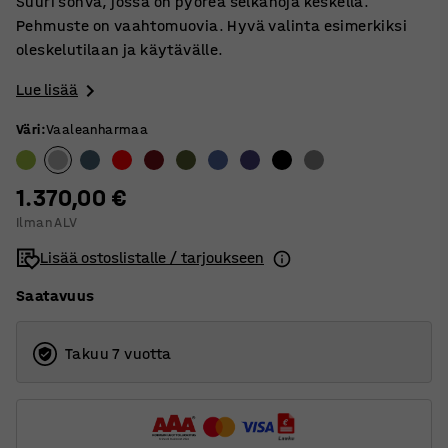
Suuri sohva, jossa on pyöreä selkänoja keskellä.
Pehmuste on vaahtomuovia. Hyvä valinta esimerkiksi
oleskelutilaan ja käytävälle.
Lue lisää
Väri
:
Vaaleanharmaa
1.370,00 €
Ilman ALV
Lisää ostoslistalle / tarjoukseen
Saatavuus
Takuu 7 vuotta