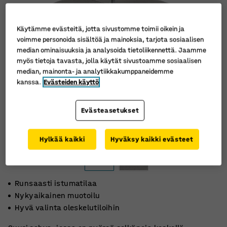
Käytämme evästeitä, jotta sivustomme toimii oikein ja
voimme personoida sisältöä ja mainoksia, tarjota sosiaalisen
median ominaisuuksia ja analysoida tietoliikennettä. Jaamme
myös tietoja tavasta, jolla käytät sivustoamme sosiaalisen
median, mainonta- ja analytiikkakumppaneidemme
kanssa.
Evästeiden käyttö
Evästeasetukset
Hylkää kaikki
Hyväksy kaikki evästeet
Runsaasti istumatilaa
Nykyaikainen muotoilu
Hyvä valinta oleskelutiloihin