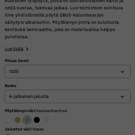
Klassinen työpöytä, jossa on suorakulmainen kansi ja
neljä suoraa, tukevaa jalkaa. Luo toimistoon sointuva
ilme yhdistämällä pöytä QBUS-kalustesarjan
säilytysratkaisuihin. Pöytälevyn pinta on kulutusta
kestävää laminaattia, joka on materiaalina helppo
puhdistaa.
Lue lisää
Pituus (mm)
1200
Runko
800
4-jalkainen jalusta
1200
1400
Pöytälevyn väri
:
Vaaleanharmaa
4-jalkainen jalusta
1600
O-jalusta
Jalustan väri
:
Hopea
1800