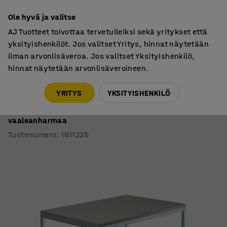
7 vuoden takuu
Ole hyvä ja valitse
AJ Tuotteet toivottaa tervetulleiksi sekä yritykset että
yksityishenkilöt. Jos valitset Yritys, hinnat näytetään
ilman arvonlisäveroa. Jos valitset Yksityishenkilö,
hinnat näytetään arvonlisäveroineen.
Pöydät
Työpöydät
YRITYS
YKSITYISHENKILÖ
Työpöytä QBUS
4 suoraa jalkaa, 1200x800 mm, hopeanharmaa jalusta,
vaaleanharmaa
Tuotenumero
:
1611225