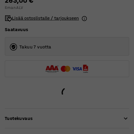
263,00 €
Ilman ALV
Lisää ostoslistalle / tarjoukseen
Saatavuus
Takuu 7 vuotta
Tuotekuvaus
QBUS-sarjan työpöytä on samaan aikaan ajaton ja