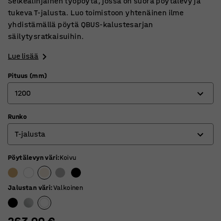
Selkeälinjainen työpöytä, jossa on suora pöytälevy ja
tukeva T-jalusta. Luo toimistoon yhtenäinen ilme
yhdistämällä pöytä QBUS-kalustesarjan
säilytysratkaisuihin.
Lue lisää
Pituus (mm)
1200
Runko
800
T-jalusta
1200
1400
Pöytälevyn väri
:
Koivu
4-jalkainen jalusta
1600
O-jalusta
Jalustan väri
:
Valkoinen
1800
T-jalusta