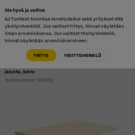
7 vuoden takuu
Ole hyvä ja valitse
AJ Tuotteet toivottaa tervetulleiksi sekä yritykset että
yksityishenkilöt. Jos valitset Yritys, hinnat näytetään
ilman arvonlisäveroa. Jos valitset Yksityishenkilö,
hinnat näytetään arvonlisäveroineen.
Pöydät
Työpöydät
YRITYS
YKSITYISHENKILÖ
Työpöytä QBUS
Suora pöytälevy, 1200x800 mm, T-jalusta, valkoinen
jalusta, koivu
Tuotenumero
:
1622132