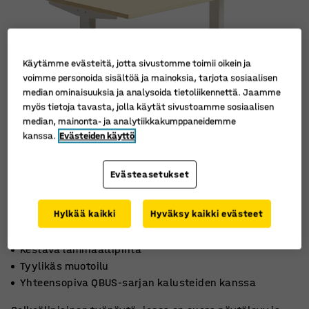
Käytämme evästeitä, jotta sivustomme toimii oikein ja
voimme personoida sisältöä ja mainoksia, tarjota sosiaalisen
median ominaisuuksia ja analysoida tietoliikennettä. Jaamme
myös tietoja tavasta, jolla käytät sivustoamme sosiaalisen
median, mainonta- ja analytiikkakumppaneidemme
kanssa.
Evästeiden käyttö
Evästeasetukset
Hylkää kaikki
Hyväksy kaikki evästeet
Kestävä laminaattipinta
Tyylikäs muotoilu
Yhteensopiva QBUS-sarjan kalusteiden kanssa