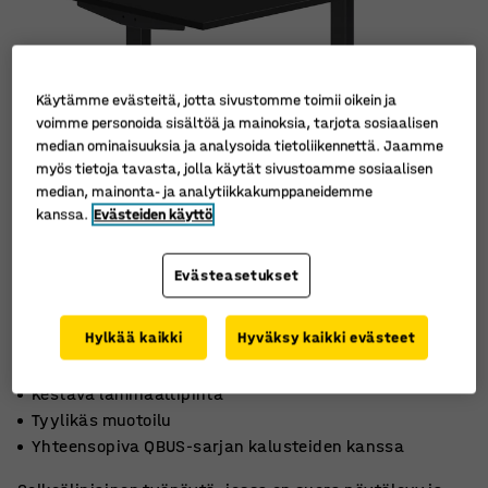
Käytämme evästeitä, jotta sivustomme toimii oikein ja
voimme personoida sisältöä ja mainoksia, tarjota sosiaalisen
median ominaisuuksia ja analysoida tietoliikennettä. Jaamme
myös tietoja tavasta, jolla käytät sivustoamme sosiaalisen
median, mainonta- ja analytiikkakumppaneidemme
kanssa.
Evästeiden käyttö
Evästeasetukset
Hylkää kaikki
Hyväksy kaikki evästeet
Kestävä laminaattipinta
Tyylikäs muotoilu
Yhteensopiva QBUS-sarjan kalusteiden kanssa