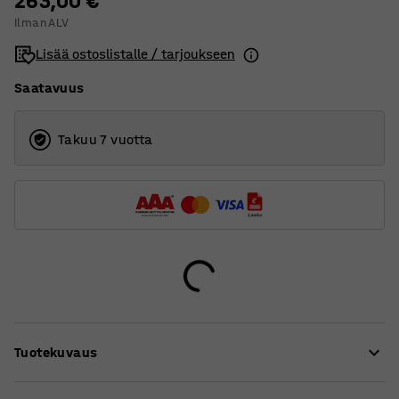
263,00 €
Ilman ALV
Lisää ostoslistalle / tarjoukseen
Saatavuus
Takuu 7 vuotta
Tuotekuvaus
QBUS-sarjan työpöytä on samaan aikaan ajaton ja