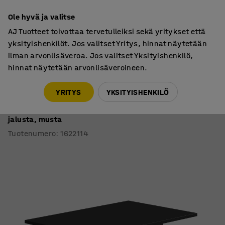
7 vuoden takuu
Ole hyvä ja valitse
AJ Tuotteet toivottaa tervetulleiksi sekä yritykset että
yksityishenkilöt. Jos valitset Yritys, hinnat näytetään
ilman arvonlisäveroa. Jos valitset Yksityishenkilö,
hinnat näytetään arvonlisäveroineen.
Pöydät
Työpöydät
YRITYS
YKSITYISHENKILÖ
Työpöytä QBUS
Suora pöytälevy, 1200x800 mm, T-jalusta, musta
jalusta, musta
Tuotenumero
:
1622114