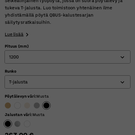
Selkeälinjainen työpöytä, jossa on suora pöytälevy ja
tukeva T-jalusta. Luo toimistoon yhtenäinen ilme
yhdistämällä pöytä QBUS-kalustesarjan
säilytysratkaisuihin.
Lue lisää
Pituus (mm)
1200
Runko
800
T-jalusta
1200
1400
Pöytälevyn väri
:
Musta
4-jalkainen jalusta
1600
O-jalusta
Jalustan väri
:
Musta
1800
T-jalusta