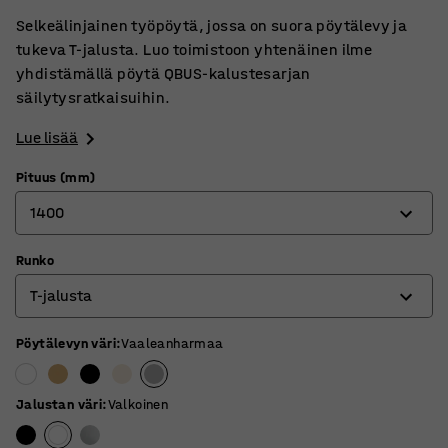
Selkeälinjainen työpöytä, jossa on suora pöytälevy ja
tukeva T-jalusta. Luo toimistoon yhtenäinen ilme
yhdistämällä pöytä QBUS-kalustesarjan
säilytysratkaisuihin.
Lue lisää
Pituus (mm)
1400
Runko
800
T-jalusta
1200
1400
Pöytälevyn väri
:
Vaaleanharmaa
4-jalkainen jalusta
1600
O-jalusta
Jalustan väri
:
Valkoinen
1800
T-jalusta