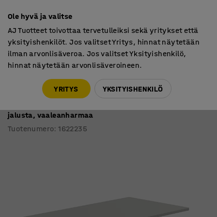
7 vuoden takuu
Ole hyvä ja valitse
AJ Tuotteet toivottaa tervetulleiksi sekä yritykset että
yksityishenkilöt. Jos valitset Yritys, hinnat näytetään
ilman arvonlisäveroa. Jos valitset Yksityishenkilö,
hinnat näytetään arvonlisäveroineen.
Pöydät
Työpöydät
YRITYS
YKSITYISHENKILÖ
Työpöytä QBUS
Suora pöytälevy, 1400x800 mm, T-jalusta, valkoinen
jalusta, vaaleanharmaa
Tuotenumero
:
1622235