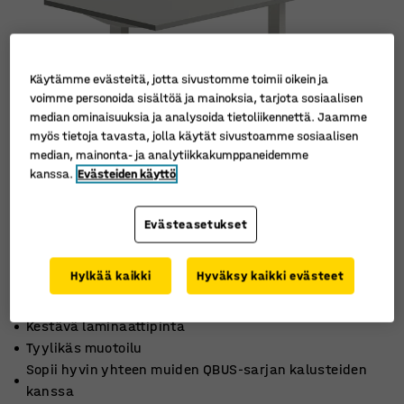
Käytämme evästeitä, jotta sivustomme toimii oikein ja
voimme personoida sisältöä ja mainoksia, tarjota sosiaalisen
median ominaisuuksia ja analysoida tietoliikennettä. Jaamme
myös tietoja tavasta, jolla käytät sivustoamme sosiaalisen
median, mainonta- ja analytiikkakumppaneidemme
kanssa.
Evästeiden käyttö
Evästeasetukset
Hylkää kaikki
Hyväksy kaikki evästeet
Kestävä laminaattipinta
Tyylikäs muotoilu
Sopii hyvin yhteen muiden QBUS-sarjan kalusteiden
kanssa