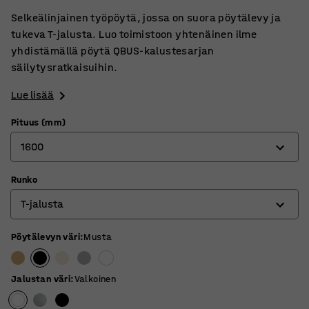
Selkeälinjainen työpöytä, jossa on suora pöytälevy ja
tukeva T-jalusta. Luo toimistoon yhtenäinen ilme
yhdistämällä pöytä QBUS-kalustesarjan
säilytysratkaisuihin.
Lue lisää
Pituus (mm)
1600
Runko
800
T-jalusta
1200
1400
Pöytälevyn väri
:
Musta
4-jalkainen jalusta
1600
O-jalusta
Jalustan väri
:
Valkoinen
1800
T-jalusta