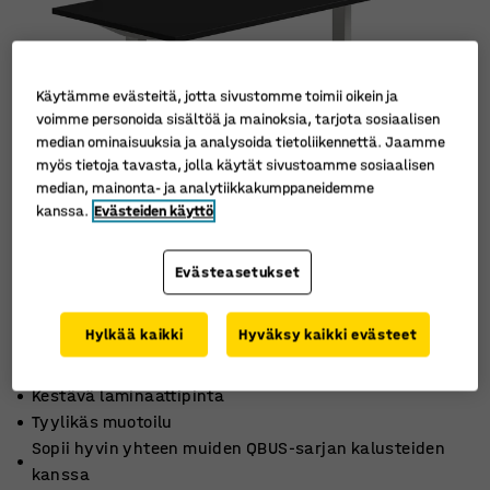
Käytämme evästeitä, jotta sivustomme toimii oikein ja
voimme personoida sisältöä ja mainoksia, tarjota sosiaalisen
median ominaisuuksia ja analysoida tietoliikennettä. Jaamme
myös tietoja tavasta, jolla käytät sivustoamme sosiaalisen
median, mainonta- ja analytiikkakumppaneidemme
kanssa.
Evästeiden käyttö
Evästeasetukset
Hylkää kaikki
Hyväksy kaikki evästeet
Kestävä laminaattipinta
Tyylikäs muotoilu
Sopii hyvin yhteen muiden QBUS-sarjan kalusteiden
kanssa