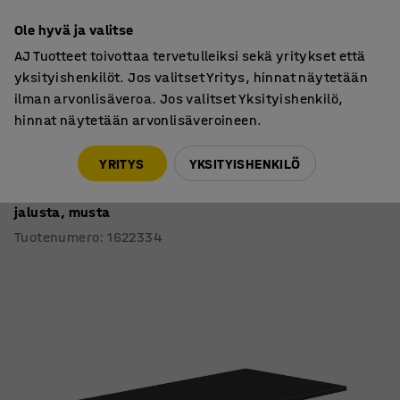
7 vuoden takuu
Ole hyvä ja valitse
AJ Tuotteet toivottaa tervetulleiksi sekä yritykset että
yksityishenkilöt. Jos valitset Yritys, hinnat näytetään
ilman arvonlisäveroa. Jos valitset Yksityishenkilö,
hinnat näytetään arvonlisäveroineen.
Pöydät
Työpöydät
YRITYS
YKSITYISHENKILÖ
Työpöytä QBUS
Suora pöytälevy, 1600x800 mm, T-jalusta, valkoinen
jalusta, musta
Tuotenumero
:
1622334