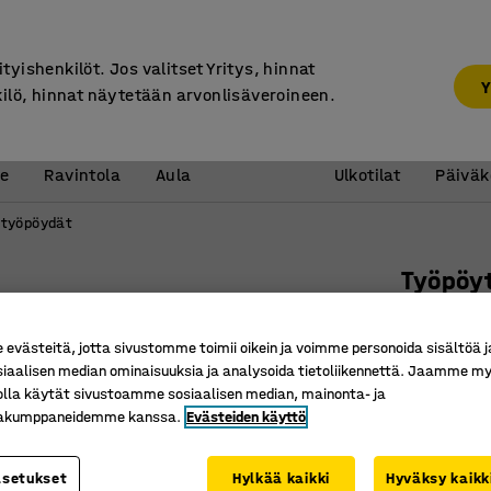
7 vuoden takuu
ityishenkilöt. Jos valitset Yritys, hinnat
Y
kilö, hinnat näytetään arvonlisäveroineen.
Vastaanotto &
Koulu 
e
Ravintola
Aula
Ulkotilat
Päiväk
työpöydät
Työpöy
L-muotoi
jalusta, 
västeitä, jotta sivustomme toimii oikein ja voimme personoida sisältöä j
siaalisen median ominaisuuksia ja analysoida tietoliikennettä. Jaamme my
Tuotenume
olla käytät sivustoamme sosiaalisen median, mainonta- ja
kakumppaneidemme kanssa.
Evästeiden käyttö
Kestävä 
Tyylikäs 
Sopii hy
asetukset
Hylkää kaikki
Hyväksy kaikk