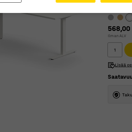
Pöytälevyn v
568,00
Ilman ALV
Lisää os
Saatavu
Taku