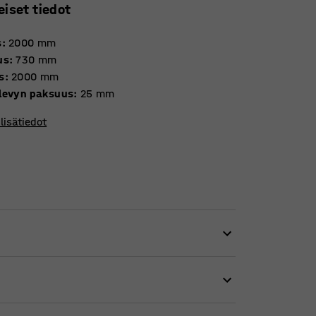
eiset tiedot
s
:
2000
mm
us
:
730
mm
s
:
2000
mm
levyn paksuus
:
25
mm
lisätiedot
oderni. Se on hyvä valinta, jos etsit
öytää nykyaikaiseen toimistoympäristöön.
jossa on kolme jalkaa. Kaareva pöytälevy on