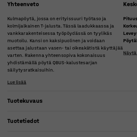
Yhteenveto
Kesk
Kulmapöytä, jossa on erityissuuri työtaso ja
Pituu
kolmijalkainen T-jalusta. Tässä laadukkaassa ja
Korke
vankkarakenteisessa työpöydässä on tyylikäs
Levey
muotoilu. Kansi on kaksipuolinen ja voidaan
Pöytä
asettaa jalustaan vasen- tai oikeakätistä käyttäjää
Näytä 
varten. Rakenna yhteensopiva kokonaisuus
yhdistämällä pöytä QBUS-kalustesarjan
säilytysratkaisuihin.
Lue lisää
Tuotekuvaus
QBUS-sarjan kiinteä työpöytä on samaan aikaan ajaton ja m
Tuotetiedot
klassisesti muotoiltua, kestävää ja monikäyttöistä työp
Pituus
:
2000
mm
Pöydässä on vankkarakenteinen, T-mallinen teräsjalusta, 