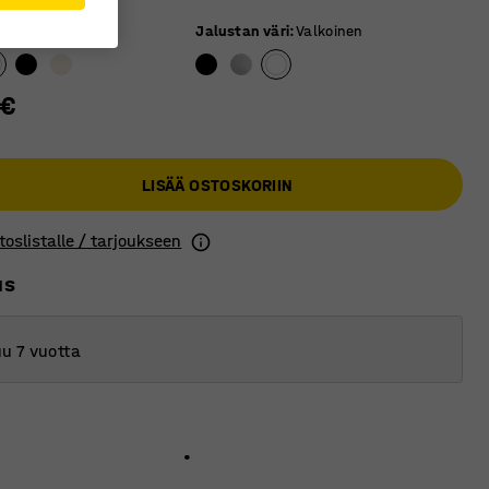
äri
:
Valkoinen
Jalustan väri
:
Valkoinen
 €
LISÄÄ OSTOSKORIIN
toslistalle / tarjoukseen
us
u 7 vuotta