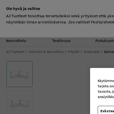
Ilman ALV
Ole hyvä ja valitse
AJ Tuotteet toivottaa tervetulleiksi sekä yritykset että yks
näytetään ilman arvonlisäveroa. Jos valitset Yksityishen
Toimisto &
Varasto &
Neuvottelu
Teollisuus
Pukuhuon
AJ Tuotteet
Toimisto & Neuvottelu
Pöydät
Työpöydät
Kulma
Käytämme e
tarjota so
tavasta, j
analytiik
Eväste