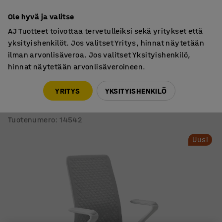
7 vuoden takuu
Ole hyvä ja valitse
AJ Tuotteet toivottaa tervetulleiksi sekä yritykset että
yksityishenkilöt. Jos valitset Yritys, hinnat näytetään
ilman arvonlisäveroa. Jos valitset Yksityishenkilö,
hinnat näytetään arvonlisäveroineen.
Tuolit
Työtuolit
YRITYS
YKSITYISHENKILÖ
Työtuoli FIBRA
Vaaleanharmaa
Tuotenumero
:
14542
Uusi