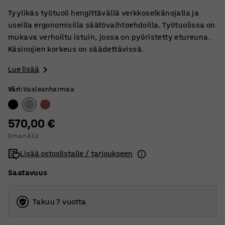
Tyylikäs työtuoli hengittävällä verkkoselkänojalla ja
useilla ergonomisilla säätövaihtoehdoilla. Työtuolissa on
mukava verhoiltu istuin, jossa on pyöristetty etureuna.
Käsinojien korkeus on säädettävissä.
Lue lisää
Väri
:
Vaaleanharmaa
570,00 €
Ilman ALV
Lisää ostoslistalle / tarjoukseen
Saatavuus
Takuu 7 vuotta