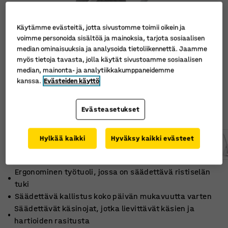
Käytämme evästeitä, jotta sivustomme toimii oikein ja
voimme personoida sisältöä ja mainoksia, tarjota sosiaalisen
median ominaisuuksia ja analysoida tietoliikennettä. Jaamme
myös tietoja tavasta, jolla käytät sivustoamme sosiaalisen
median, mainonta- ja analytiikkakumppaneidemme
kanssa.
Evästeiden käyttö
Evästeasetukset
Hylkää kaikki
Hyväksy kaikki evästeet
Ergonominen työtuoli, jossa on säädettävä ristiselän
tuki
Säädettävä kallistus koko päivän mukavuutta varten
Säädettävät käsinojat, jotka lievittävät käsien ja
hartioiden rasitusta