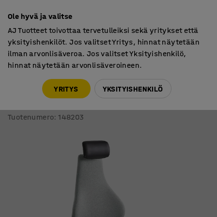
7 vuoden takuu
Ole hyvä ja valitse
AJ Tuotteet toivottaa tervetulleiksi sekä yritykset että
yksityishenkilöt. Jos valitset Yritys, hinnat näytetään
ilman arvonlisäveroa. Jos valitset Yksityishenkilö,
hinnat näytetään arvonlisäveroineen.
Tuolit
Työtuolit
YRITYS
YKSITYISHENKILÖ
Työtuoli HURRAY
Korkea selkänoja, harmaanvihreä
Tuotenumero
:
148203