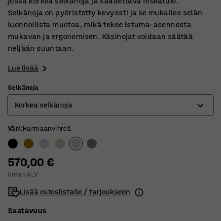
jossa korkea selkänoja ja säädettävä niskatuki.
Selkänoja on pyöristetty kevyesti ja se mukailee selän
luonnollista muotoa, mikä tekee istuma-asennosta
mukavan ja ergonomisen. Käsinojat voidaan säätää
neljään suuntaan.
Lue lisää
Selkänoja
Korkea selkänoja
Väri
:
Harmaanvihreä
Korkea selkänoja
Matala selkänoja
570,00 €
Ilman ALV
Lisää ostoslistalle / tarjoukseen
Saatavuus