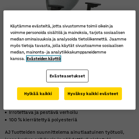
Käytämme evästeitä, jotta sivustomme toimii oikein ja
voimme personoida sisältöä ja mainoksia, tarjota sosiaalisen
median ominaisuuksia ja analysoida tietoliikennettä. Jaamme
myös tietoja tavasta, jolla käytät sivustoamme sosiaalisen
median, mainonta- ja analytiikkakumppaneidemme
kanssa.
Evästeiden käyttö
Evästeasetukset
Hylkää kaikki
Hyväksy kaikki evästeet
Ergonominen
Irrotettava ja pestävä verhoilu
100 % kierrätettyä polyesteriä
AJ Tuotteiden suunnittelema ainutlaatuinen työtuoli,