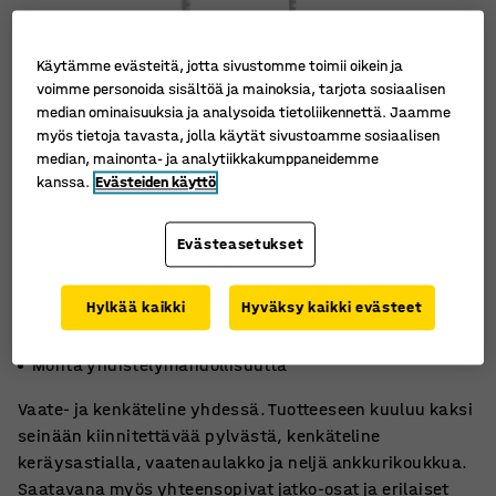
Käytämme evästeitä, jotta sivustomme toimii oikein ja
voimme personoida sisältöä ja mainoksia, tarjota sosiaalisen
median ominaisuuksia ja analysoida tietoliikennettä. Jaamme
myös tietoja tavasta, jolla käytät sivustoamme sosiaalisen
median, mainonta- ja analytiikkakumppaneidemme
kanssa.
Evästeiden käyttö
Evästeasetukset
Hylkää kaikki
Hyväksy kaikki evästeet
Kenkäteline, jossa on keräystaso
Vaateteline, jossa on kaksi osiota
Monta yhdistelymahdollisuutta
Vaate- ja kenkäteline yhdessä. Tuotteeseen kuuluu kaksi
seinään kiinnitettävää pylvästä, kenkäteline
keräysastialla, vaatenaulakko ja neljä ankkurikoukkua.
Saatavana myös yhteensopivat jatko-osat ja erilaiset