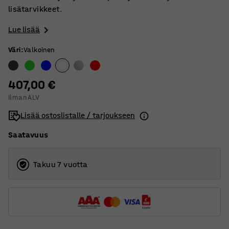
lisätarvikkeet.
Lue lisää
Väri
:
Valkoinen
407,00 €
Ilman ALV
Lisää ostoslistalle / tarjoukseen
Saatavuus
Takuu 7 vuotta