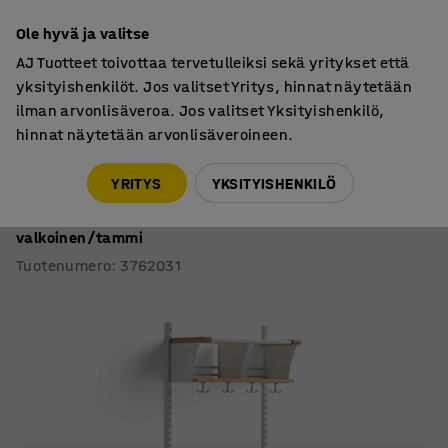
30 päivän palautusoikeus
Ole hyvä ja valitse
AJ Tuotteet toivottaa tervetulleiksi sekä yritykset että
yksityishenkilöt. Jos valitset Yritys, hinnat näytetään
ilman arvonlisäveroa. Jos valitset Yksityishenkilö,
hinnat näytetään arvonlisäveroineen.
Vaatenaulakot
Vaatenaulakot
YRITYS
YKSITYISHENKILÖ
Vaatenaulakko JEPPE
2 lokeroa, perusosa, 1790x600x300 mm,
valkoinen/tammi
Tuotenumero
:
3762031