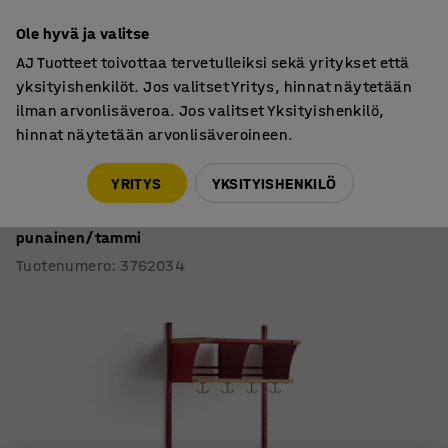
7 vuoden takuu
Ole hyvä ja valitse
AJ Tuotteet toivottaa tervetulleiksi sekä yritykset että
yksityishenkilöt. Jos valitset Yritys, hinnat näytetään
ilman arvonlisäveroa. Jos valitset Yksityishenkilö,
hinnat näytetään arvonlisäveroineen.
Vaatenaulakot
Vaatenaulakot
YRITYS
YKSITYISHENKILÖ
Vaatenaulakko JEPPE
2 lokeroa, perusosa, 1790x600x300 mm,
punainen/tammi
Tuotenumero
:
3762034