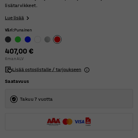
lisätarvikkeet.
Lue lisää
Väri
:
Punainen
407,00 €
Ilman ALV
Lisää ostoslistalle / tarjoukseen
Saatavuus
Takuu 7 vuotta