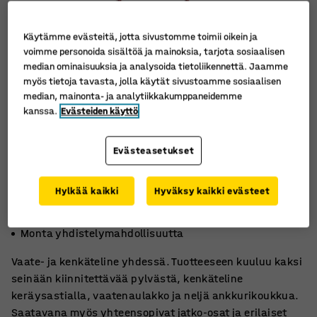
Käytämme evästeitä, jotta sivustomme toimii oikein ja
voimme personoida sisältöä ja mainoksia, tarjota sosiaalisen
median ominaisuuksia ja analysoida tietoliikennettä. Jaamme
myös tietoja tavasta, jolla käytät sivustoamme sosiaalisen
median, mainonta- ja analytiikkakumppaneidemme
kanssa.
Evästeiden käyttö
Evästeasetukset
Hylkää kaikki
Hyväksy kaikki evästeet
Kenkäteline, jossa on keräystaso
Vaateteline, jossa on kaksi osiota
Monta yhdistelymahdollisuutta
Vaate- ja kenkäteline yhdessä. Tuotteeseen kuuluu kaksi
seinään kiinnitettävää pylvästä, kenkäteline
keräysastialla, vaatenaulakko ja neljä ankkurikoukkua.
Saatavana myös yhteensopivat jatko-osat ja erilaiset