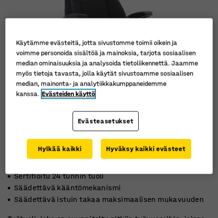
Käytämme evästeitä, jotta sivustomme toimii oikein ja
voimme personoida sisältöä ja mainoksia, tarjota sosiaalisen
median ominaisuuksia ja analysoida tietoliikennettä. Jaamme
myös tietoja tavasta, jolla käytät sivustoamme sosiaalisen
median, mainonta- ja analytiikkakumppaneidemme
kanssa.
Evästeiden käyttö
Evästeasetukset
Hylkää kaikki
Hyväksy kaikki evästeet
Sertifioitu 24 tunnin tuoli
Säädettävä kääntömekanismi
Säädettävä istuin takaa maksimaalisen mukavuuden