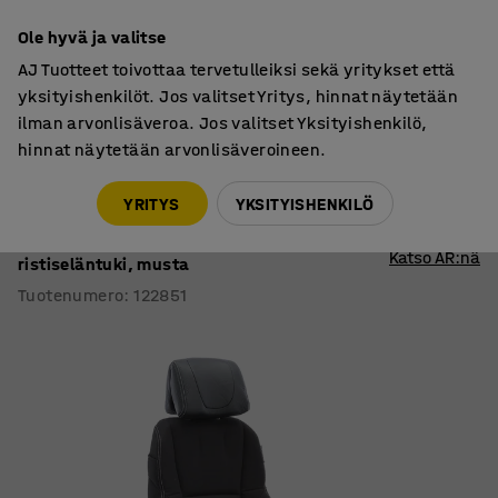
7 vuoden takuu
Ole hyvä ja valitse
AJ Tuotteet toivottaa tervetulleiksi sekä yritykset että
yksityishenkilöt. Jos valitset Yritys, hinnat näytetään
ilman arvonlisäveroa. Jos valitset Yksityishenkilö,
hinnat näytetään arvonlisäveroineen.
Tuolit
Työtuolit
YRITYS
YKSITYISHENKILÖ
Valvomotuoli RAMSEY
Säädettävät käsinojat, niskatuki,
Katso AR:nä
ristiseläntuki, musta
Tuotenumero
:
122851