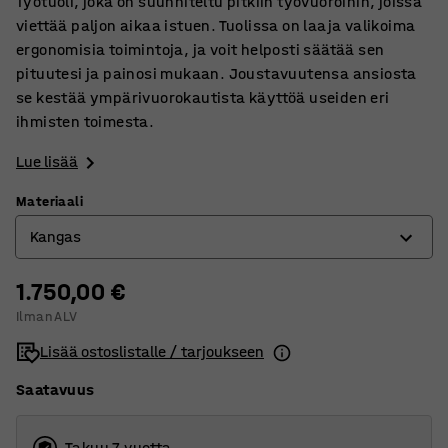
Työtuoli, joka on suunniteltu pitkiin työvuoroihin, joissa
viettää paljon aikaa istuen. Tuolissa on laaja valikoima
ergonomisia toimintoja, ja voit helposti säätää sen
pituutesi ja painosi mukaan. Joustavuutensa ansiosta
se kestää ympärivuorokautista käyttöä useiden eri
ihmisten toimesta.
Lue lisää
Materiaali
Kangas
1.750,00 €
Kangas
Ilman ALV
Nahka
Lisää ostoslistalle / tarjoukseen
Saatavuus
Takuu 7 vuotta