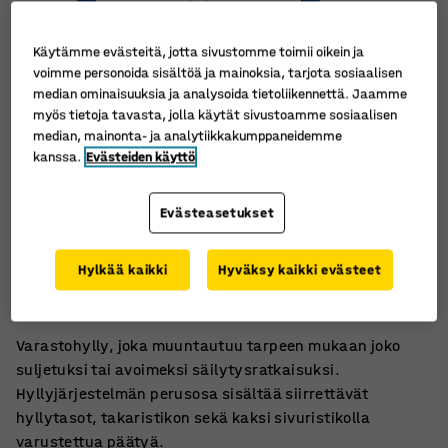
Käytämme evästeitä, jotta sivustomme toimii oikein ja
voimme personoida sisältöä ja mainoksia, tarjota sosiaalisen
median ominaisuuksia ja analysoida tietoliikennettä. Jaamme
myös tietoja tavasta, jolla käytät sivustoamme sosiaalisen
median, mainonta- ja analytiikkakumppaneidemme
kanssa.
Evästeiden käyttö
Evästeasetukset
Raskasta käyttöä kestävä pinta
Hylkää kaikki
Hyväksy kaikki evästeet
Siirrettävät hyllytasot
Runsaasti lisätarvikkeita
Varastohylly, joka muuntautuu tarpeen mukaan joko
suljetuksi tai avoimeksi säilytysratkaisuksi.
Hyllyjärjestelmän perusosa sisältää siirrettävät
hyllytasot, takaristikon sekä kaksi sivuristikolla
varustettua päätyä.