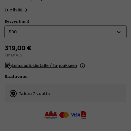
Lue lisää
Syvyys (mm)
500
319,00 €
400
Ilman ALV
500
Lisää ostoslistalle / tarjoukseen
600
Saatavuus
Takuu 7 vuotta