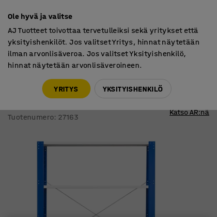
7 vuoden takuu
Ole hyvä ja valitse
AJ Tuotteet toivottaa tervetulleiksi sekä yritykset että
yksityishenkilöt. Jos valitset Yritys, hinnat näytetään
ilman arvonlisäveroa. Jos valitset Yksityishenkilö,
hinnat näytetään arvonlisäveroineen.
Varastohyllyt
MIX
YRITYS
YKSITYISHENKILÖ
Varastohylly MIX
Perusosa, 2100x1365x500 mm, sininen
Katso AR:nä
Tuotenumero
:
27163