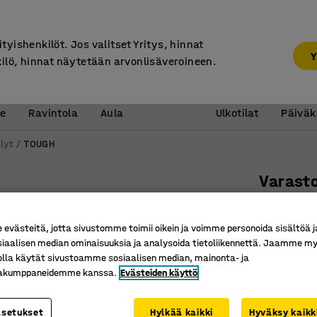
7 vuoden takuu
ityishenkilöt. Jos valitset Yritys, hinnat
Y
kilö, hinnat näytetään arvonlisäveroineen.
Vastaanotto &
Koulu 
e
Ravintola
Aula
Ulkotilat
Päiväk
lyt
TOUGH
Varast
Perusos
lastulev
västeitä, jotta sivustomme toimii oikein ja voimme personoida sisältöä j
siaalisen median ominaisuuksia ja analysoida tietoliikennettä. Jaamme my
Tuotenume
olla käytät sivustoamme sosiaalisen median, mainonta- ja
kakumppaneidemme kanssa.
Evästeiden käyttö
4 leveää 
Isoille ta
Vaativaa
asetukset
Hylkää kaikki
Hyväksy kaikk