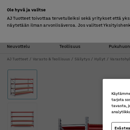
Ilman ALV
Ole hyvä ja valitse
AJ Tuotteet toivottaa tervetulleiksi sekä yritykset että yks
näytetään ilman arvonlisäveroa. Jos valitset Yksityishen
Toimisto &
Varasto &
Neuvottelu
Teollisuus
Pukuhuon
AJ Tuotteet
Varasto & Teollisuus
Säilytys
Hyllyt
Varastohyl
Käytämme e
tarjota so
tavasta, j
analytiik
Eväste