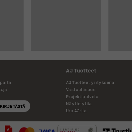
AJ Tuotteet
ppaita
AJ Tuotteet yrityksenä
toja
Vastuullisuus
Projektipalvelu
Näyttelytila
SKIRJE TÄSTÄ
Ura AJ:lla