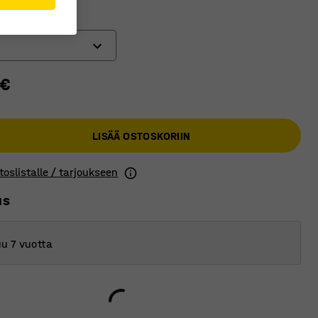
)
 €
LISÄÄ OSTOSKORIIN
toslistalle / tarjoukseen
us
u 7 vuotta