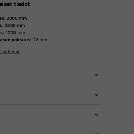
eiset tiedot
us
:
2000
mm
s
:
2800
mm
ys
:
1000
mm
tason paksuus
:
22
mm
lisätiedot
alla rakenteella. Hyllyjärjestelmä on
 vaativiin ympäristöihin.
deksan tukipuomia. Jokainen hyllytaso on
 2700 mm pituisilla hyllytasoilla on 3 puista