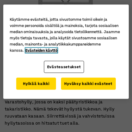
Käytämme evästeitä, jotta sivustomme toimii oikein ja
voimme personoida sisältöä ja mainoksia, tarjota sosiaalisen
median ominaisuuksia ja analysoida tietoliikennettä. Jaamme
myös tietoja tavasta, jolla käytät sivustoamme sosiaalisen
median, mainonta- ja analytiikkakumppaneidemme
kanssa.
Evästeiden käyttö
Evästeasetukset
Ruuvataan kasaan
Siirrettävät hyllytasot
Hylkää kaikki
Hyväksy kaikki evästeet
Varastoon ja toimistoon
Varastohylly, jossa on kaksi päätyristikkoa ja
takaristikko. Nämä tekevät hyllystä tukevan. Hylly
ruuvataan kasaan. Siirrettävissä ja vahvistetuissa
hyllytasoissa on hitsatut tuet alla.