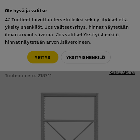
7 vuoden takuu
Ole hyvä ja valitse
AJ Tuotteet toivottaa tervetulleiksi sekä yritykset että
yksityishenkilöt. Jos valitset Yritys, hinnat näytetään
ilman arvonlisäveroa. Jos valitset Yksityishenkilö,
hinnat näytetään arvonlisäveroineen.
Varastohyllyt
POWER
YRITYS
YKSITYISHENKILÖ
Varastohylly POWER
Perusosa, 1970x1010x500 mm, harmaa
Katso AR:nä
Tuotenumero
:
218711