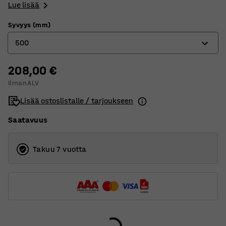
Lue lisää
Syvyys (mm)
500
208,00 €
400
Ilman ALV
500
Lisää ostoslistalle / tarjoukseen
600
Saatavuus
Takuu 7 vuotta