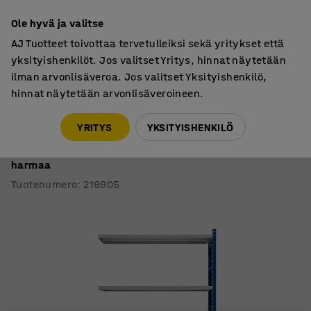
7 vuoden takuu
Ole hyvä ja valitse
AJ Tuotteet toivottaa tervetulleiksi sekä yritykset että
yksityishenkilöt. Jos valitset Yritys, hinnat näytetään
ilman arvonlisäveroa. Jos valitset Yksityishenkilö,
hinnat näytetään arvonlisäveroineen.
Varastohyllyt
MIX
YRITYS
YKSITYISHENKILÖ
Varastohylly MIX
Jatko-osa, umpipääty, 2100x1000x500 mm, sininen,
harmaa
Tuotenumero
:
218905