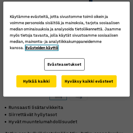
Käytämme evästeitä, jotta sivustomme toimii oikein ja
voimme personoida sisältöä ja mainoksia, tarjota sosiaalisen
median ominaisuuksia ja analysoida tietoliikennettä. Jaamme
myös tietoja tavasta, jolla käytät sivustoamme sosiaalisen
median, mainonta- ja analytiikkakumppaneidemme
kanssa.
Evästeiden käyttö
Evästeasetukset
Hylkää kaikki
Hyväksy kaikki evästeet
Runsaasti lisätarvikkeita
Siirrettävät hyllytasot
Hyvät muuntelumahdollisuudet