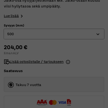
Jatko-osa hyllyjärjestelmään Mix. Jatko-osaan kuuluu
viisi hyllytasoa sekä umpipääty.
Lue lisää
Syvyys (mm)
500
204,00 €
400
Ilman ALV
500
Lisää ostoslistalle / tarjoukseen
600
Saatavuus
Takuu 7 vuotta