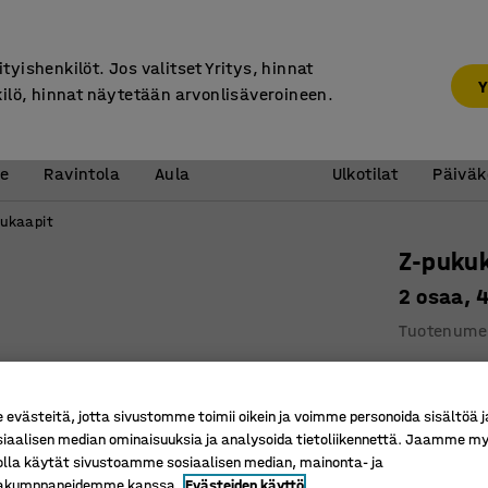
30 päivän palautusoikeus
ityishenkilöt. Jos valitset Yritys, hinnat
Y
kilö, hinnat näytetään arvonlisäveroineen.
Vastaanotto &
Koulu 
e
Ravintola
Aula
Ulkotilat
Päiväk
ukaapit
Z-puku
2 osaa, 
Tuotenume
Tilaa sää
Kestävä
västeitä, jotta sivustomme toimii oikein ja voimme personoida sisältöä j
Tuulettuu
siaalisen median ominaisuuksia ja analysoida tietoliikennettä. Jaamme my
olla käytät sivustoamme sosiaalisen median, mainonta- ja
Kaksiosain
kakumppaneidemme kanssa.
Evästeiden käyttö