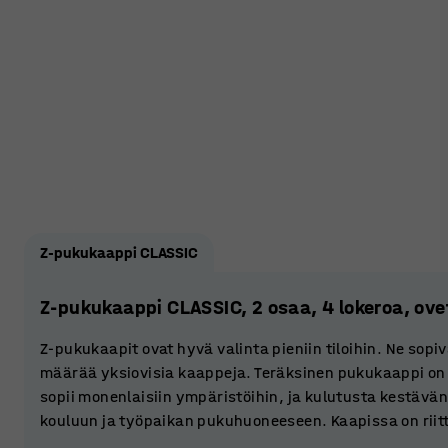
Z-pukukaappi CLASSIC
Z-pukukaappi CLASSIC, 2 osaa, 4 lokeroa, ov
Z-pukukaapit ovat hyvä valinta pieniin tiloihin. Ne sopiv
määrää yksiovisia kaappeja. Teräksinen pukukaappi on
sopii monenlaisiin ympäristöihin, ja kulutusta kestävän
kouluun ja työpaikan pukuhuoneeseen. Kaapissa on riittä
laukkujen ja kypärien säilytykseen.