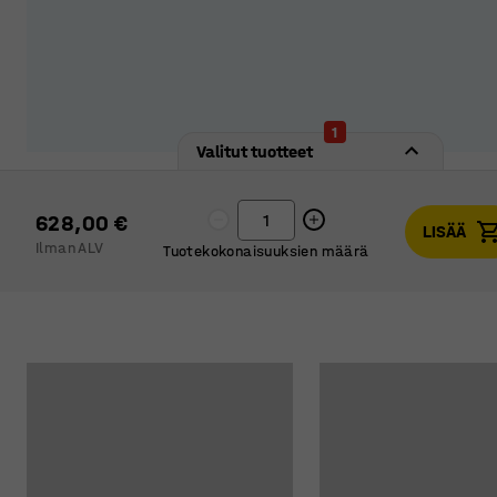
1
Valitut tuotteet
628,00 €
LISÄÄ
Ilman ALV
Tuotekokonaisuuksien määrä