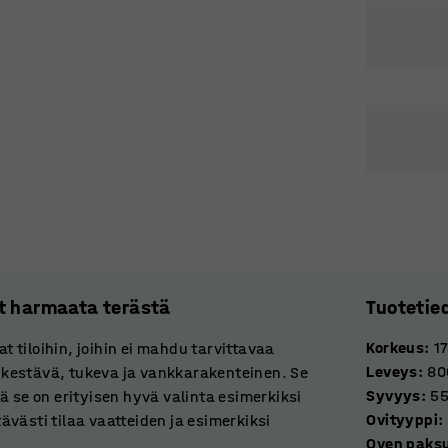
et harmaata terästä
Tuotetie
Korkeus
:
1
at tiloihin, joihin ei mahdu tarvittavaa
Leveys
:
80
 kestävä, tukeva ja vankkarakenteinen. Se
Syvyys
:
5
ä se on erityisen hyvä valinta esimerkiksi
Ovityyppi
:
västi tilaa vaatteiden ja esimerkiksi
Oven paks