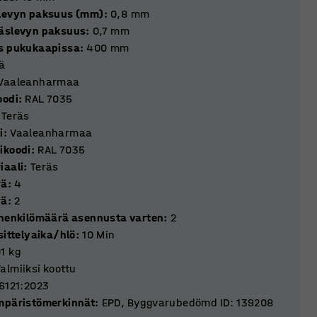
levyn paksuus (mm)
:
0,8
mm
äslevyn paksuus
:
0,7
mm
s pukukaapissa
:
400
mm
eä
Vaaleanharmaa
oodi
:
RAL 7035
Teräs
i
:
Vaaleanharmaa
ikoodi
:
RAL 7035
iaali
:
Teräs
rä
:
4
rä
:
2
 henkilömäärä asennusta varten
:
2
sittelyaika/hlö
:
10
Min
01
kg
almiiksi koottu
16121:2023
mpäristömerkinnät
:
EPD, Byggvarubedömd ID: 139208