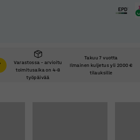
Takuu 7 vuotta
Varastossa – arvioitu
Ilmainen kuljetus yli 2000 €
toimitusaika on 4
8
‑
tilauksille
työpäivää
Varastossa – arvioitu
toimitusaika on 4
8
‑
työpäivää