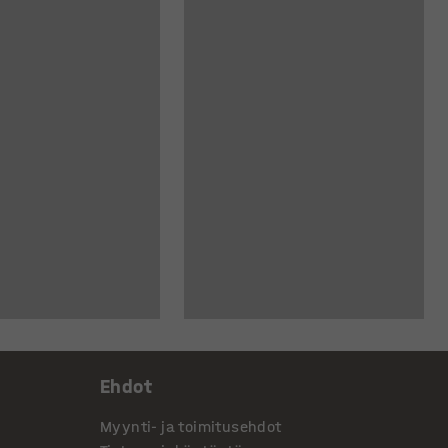
Ehdot
Myynti- ja toimitusehdot