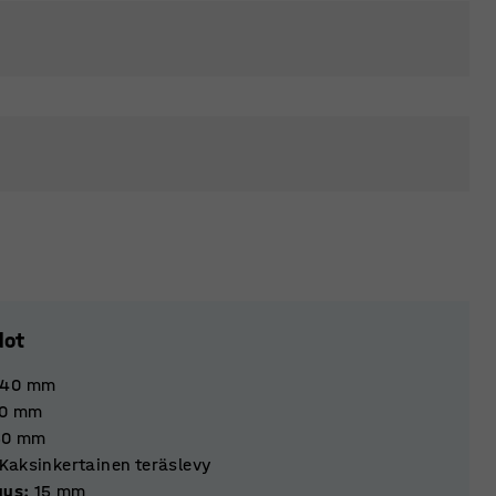
dot
740
mm
0
mm
50
mm
Kaksinkertainen teräslevy
uus
:
15
mm