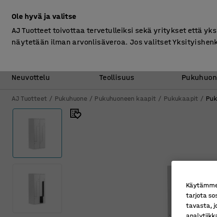
Ilman ALV
Ole hyvä ja valitse
AJ Tuotteet toivottaa tervetulleiksi sekä yritykset että yks
näytetään ilman arvonlisäveroa. Jos valitset Yksityishen
Toimisto &
Varasto &
Neuvottelu
Teollisuus
Pukuhuon
AJ Tuotteet
Pukuhuone
Pukuhuoneen kaapit
Pukukaapit
Puk
Käytämme e
tarjota so
tavasta, j
analytiik