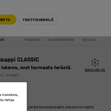
010 32 888 50
info@ajtuotteet.fi
RITYS
YKSITYISHENKILÖ
&
Pyydä
oti
Palvelut
Suosittelemme
tarjous
kaappi CLASSIC
4 lokeroa, ovet harmaata terästä
Katso AR:nä
ro
:
313583
stävä ratkaisu
a mainoksia,
 hyvin
ös tietoja
en pukukaappi, jonka kummassakin osassa on kaksi