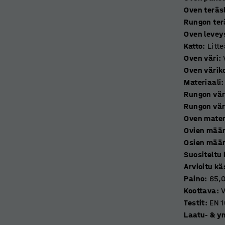
Oven teräs
Rungon ter
iiden vahva ja iskunkestävä pinta kestää
Oven levey
Ylhäällä ja alhaalla on ilmanvaihtoreiät.
Katto
:
Litt
t 18 mm paksut ja vankkarakenteiset.
Oven väri
:
Oven värik
stamista varten. Ovissa on ovenpysäyttimet,
Materiaali
:
aappi toimitetaan koottuna. Valitse monista
Rungon vär
Rungon vär
Oven mater
Ovien mää
Osien mää
Suositeltu
Arvioitu kä
Paino
:
65,
Koottava
:
V
Testit
:
EN 
Laatu- & y