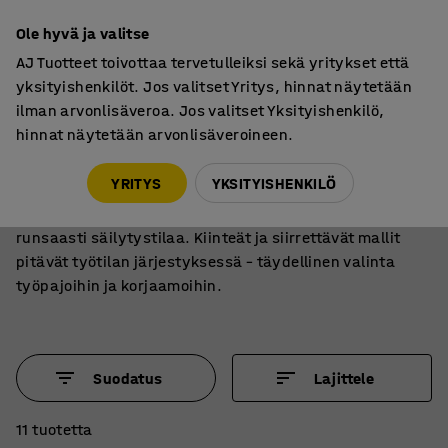
7 vuoden takuu
Ole hyvä ja valitse
AJ Tuotteet toivottaa tervetulleiksi sekä yritykset että
yksityishenkilöt. Jos valitset Yritys, hinnat näytetään
ilman arvonlisäveroa. Jos valitset Yksityishenkilö,
hinnat näytetään arvonlisäveroineen.
Pöydät
Työpenkit
Raskaaseen käyttöön suunnitellut työpenkit
YRITYS
YKSITYISHENKILÖ
Tukevat työpenkit tarjoavat vakaan työalustan ja
runsaasti säilytystilaa. Kiinteät ja siirrettävät mallit
pitävät työtilan järjestyksessä – täydellinen valinta
työpajoihin ja korjaamoihin.
Suodatus
Lajittele
11 tuotetta