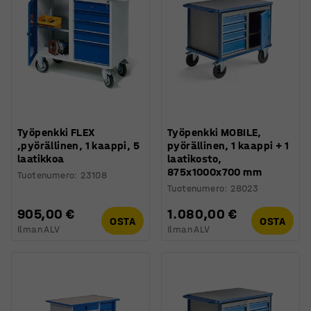
Työpenkki FLEX
Työpenkki MOBILE,
,pyörällinen, 1 kaappi, 5
pyörällinen, 1 kaappi + 1
laatikkoa
laatikosto,
875x1000x700 mm
Tuotenumero
:
23108
Tuotenumero
:
28023
905,00 €
1.080,00 €
OSTA
OSTA
Ilman ALV
Ilman ALV