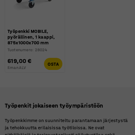
Työpenkki MOBILE,
pyörällinen, 1 kaappi,
875x1000x700 mm
Tuotenumero
:
28024
619,00 €
OSTA
Ilman ALV
Työpenkit jokaiseen työympäristöön
Työpenkkimme on suunniteltu parantamaan järjestystä
ja tehokkuutta erilaisissa työtiloissa. Ne ovat
pitkäikäisiä ja tarjoavat reilusti säilytystilaa sekä