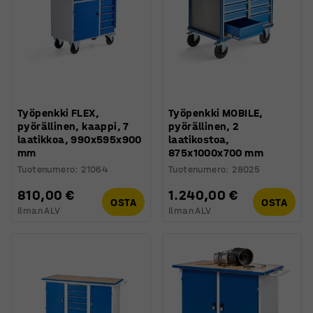
Työpenkki FLEX,
Työpenkki MOBILE,
pyörällinen, kaappi, 7
pyörällinen, 2
laatikkoa, 990x595x900
laatikostoa,
mm
875x1000x700 mm
Tuotenumero
:
21064
Tuotenumero
:
28025
810,00 €
1.240,00 €
OSTA
OSTA
Ilman ALV
Ilman ALV