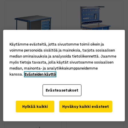
Käytämme evästeitä, jotta sivustomme toimii oikein ja
voimme personoida sisältöä ja mainoksia, tarjota sosiaalisen
median ominaisuuksia ja analysoida tietoliikennettä. Jaamme
myös tietoja tavasta, jolla käytät sivustoamme sosiaalisen
median, mainonta- ja analytiikkakumppaneidemme
Työpenkki MOBILE,
Työpenkki FLEX,
kanssa.
Evästeiden käyttö
pyörällinen, 1 laatikosto,
pyörällinen, 1 ovi, 7
875x1000x700 mm
laatikkoa, sis.
työkalutaulun
Tuotenumero
:
28026
Evästeasetukset
Tuotenumero
:
22106
770,00 €
1.080,00 €
Hylkää kaikki
Hyväksy kaikki evästeet
OSTA
OSTA
Ilman ALV
Ilman ALV