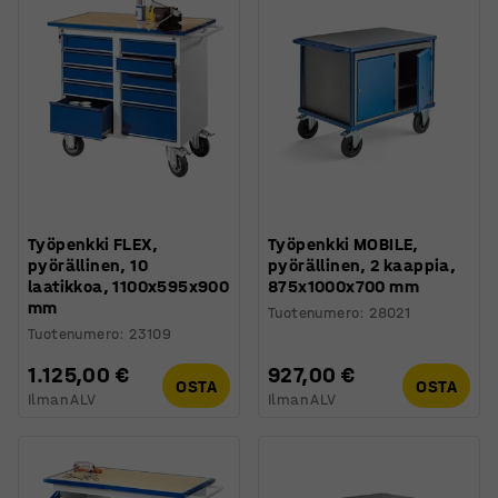
Työpenkki FLEX,
Työpenkki MOBILE,
pyörällinen, 10
pyörällinen, 2 kaappia,
laatikkoa, 1100x595x900
875x1000x700 mm
mm
Tuotenumero
:
28021
Tuotenumero
:
23109
1.125,00 €
927,00 €
OSTA
OSTA
Ilman ALV
Ilman ALV