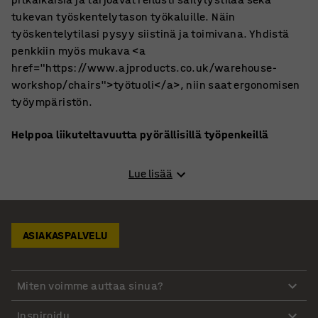
tukevan työskentelytason työkaluille. Näin
työskentelytilasi pysyy siistinä ja toimivana. Yhdistä
penkkiin myös mukava <a
href="https://www.ajproducts.co.uk/warehouse-
workshop/chairs">työtuoli</a>, niin saat ergonomisen
työympäristön.
Helppoa liikuteltavuutta pyörällisillä työpenkeillä
Valitse tarpeisiisi sopiva vaihtoehto laajasta
Lue lisää
valikoimastamme – olipa kyseessä kiinteä malli tai
helposti liikuteltava työpenkki. Mobiilit ja säädettävät
mallit tarjoavat joustavuutta monenlaisiin työtehtäviin.
Tarvitsetko enemmän siirrettävää säilytystilaa? Tutustu
ASIAKASPALVELU
myös
vaunuihin ja pyöriin
, jotka helpottavat työkalujen
ja materiaalien siirtämistä.
Miten voimme auttaa sinua?
Työpenkit säilytyksellä parempaan järjestykseen
Inspiroidu