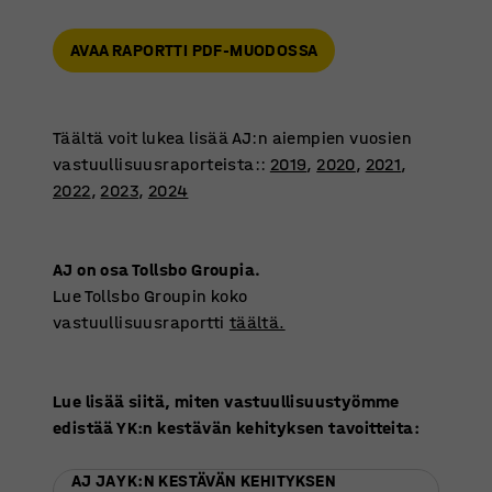
AVAA RAPORTTI PDF-MUODOSSA
Täältä voit lukea lisää AJ:n aiempien vuosien
vastuullisuusraporteista::
2019
,
2020
,
2021
,
2022
,
2023
,
2024
AJ on osa Tollsbo Groupia.
Lue Tollsbo Groupin koko
vastuullisuusraportti
täältä.
Lue lisää siitä, miten vastuullisuustyömme
edistää YK:n kestävän kehityksen tavoitteita:
AJ JA YK:N KESTÄVÄN KEHITYKSEN