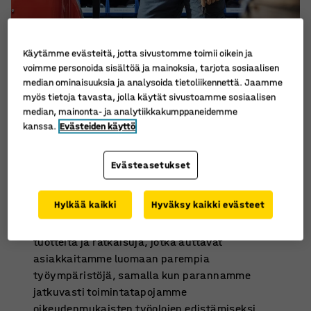
Käytämme evästeitä, jotta sivustomme toimii oikein ja
voimme personoida sisältöä ja mainoksia, tarjota sosiaalisen
Turvalliset ja terveelliset
median ominaisuuksia ja analysoida tietoliikennettä. Jaamme
työympäristöt
myös tietoja tavasta, jolla käytät sivustoamme sosiaalisen
median, mainonta- ja analytiikkakumppaneidemme
Haluamme edistää vastuullisempia
kanssa.
Evästeiden käyttö
työympäristöjä ja hyviä työoloja koko
arvoketjussa. Omissa työympäristöissämme
Evästeasetukset
työskentelemme järjestelmällisesti terveyden
ja turvallisuuden edistämiseksi, ja toteutamme
Hylkää kaikki
Hyväksy kaikki evästeet
toimenpiteitä, jotka tukevat työntekijöidemme
terveyttä ja hyvinvointia. Kehitämme myös
tuotteita ja ratkaisuja, jotka auttavat
asiakkaitamme luomaan parempia
työympäristöjä, samalla kun parannamme
jatkuvasti toimintatapojamme
oikeudenmukaisten työolojen edistämiseksi