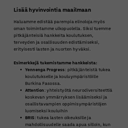
Lisää hyvinvointia maailmaan
Haluamme edistää parempia elinoloja myös
oman toimintamme ulkopuolella. Siksi tuemme
pitkäjänteisiä hankkeita koulutuksen,
terveyden ja osallisuuden edistämiseksi,
erityisesti lasten ja nuorten hyväksi.
Esimerkkejä tukemistamme hankkeista:
Yennenga Progress
: pitkäjänteistä tukea
koulutukselle ja kouluympäristöille
Burkina Fasossa.
Attention
: yhteistyötä neurodiversiteettiä
koskevan ymmärryksen lisäämiseksi ja
osallistavampien oppimisympäristöjen
luomiseksi kouluihin
BRIS
: tukea lasten oikeuksille ja
mahdollisuudelle saada apua silloin, kun