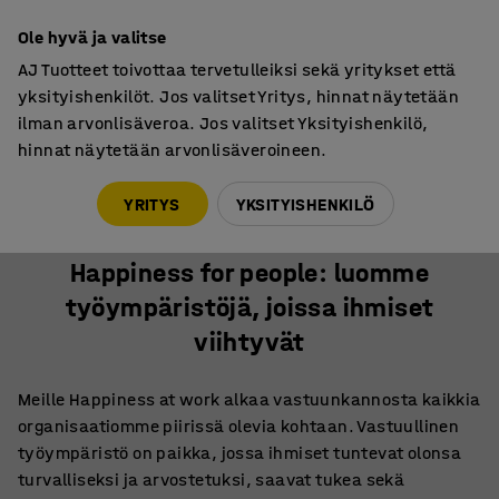
30 päivän palautusoikeus
Ole hyvä ja valitse
AJ Tuotteet toivottaa tervetulleiksi sekä yritykset että
yksityishenkilöt. Jos valitset Yritys, hinnat näytetään
ilman arvonlisäveroa. Jos valitset Yksityishenkilö,
hinnat näytetään arvonlisäveroineen.
Vastuullisuus
Happiness for people: luomme työympäristöjä, joissa ihmiset
YRITYS
YKSITYISHENKILÖ
viihtyvät
Happiness for people: luomme
työympäristöjä, joissa ihmiset
viihtyvät
Meille Happiness at work alkaa vastuunkannosta kaikkia
organisaatiomme piirissä olevia kohtaan. Vastuullinen
työympäristö on paikka, jossa ihmiset tuntevat olonsa
turvalliseksi ja arvostetuksi, saavat tukea sekä