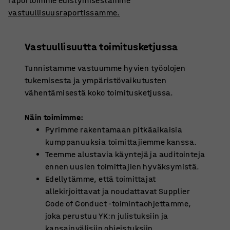
raportoimme edistymisestämme
vastuullisuusraportissamme.
Vastuullisuutta toimitusketjussa
Tunnistamme vastuumme hyvien työolojen
tukemisesta ja ympäristövaikutusten
vähentämisestä koko toimitusketjussa.
Näin toimimme:
Pyrimme rakentamaan pitkäaikaisia
kumppanuuksia toimittajiemme kanssa.
Teemme alustavia käyntejä ja auditointeja
ennen uusien toimittajien hyväksymistä.
Edellytämme, että toimittajat
allekirjoittavat ja noudattavat Supplier
Code of Conduct -toimintaohjettamme,
joka perustuu YK:n julistuksiin ja
kansainvälisiin ohjeistuksiin.