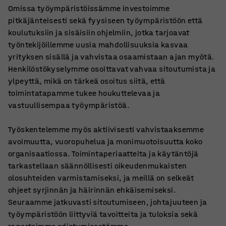
Omissa työympäristöissämme investoimme
pitkäjänteisesti sekä fyysiseen työympäristöön että
koulutuksiin ja sisäisiin ohjelmiin, jotka tarjoavat
työntekijöillemme uusia mahdollisuuksia kasvaa
yrityksen sisällä ja vahvistaa osaamistaan ajan myötä.
Henkilöstökyselymme osoittavat vahvaa sitoutumista ja
ylpeyttä, mikä on tärkeä osoitus siitä, että
toimintatapamme tukee houkuttelevaa ja
vastuullisempaa työympäristöä.
Työskentelemme myös aktiivisesti vahvistaaksemme
avoimuutta, vuoropuhelua ja monimuotoisuutta koko
organisaatiossa. Toimintaperiaatteita ja käytäntöjä
tarkastellaan säännöllisesti oikeudenmukaisten
olosuhteiden varmistamiseksi, ja meillä on selkeät
ohjeet syrjinnän ja häirinnän ehkäisemiseksi.
Seuraamme jatkuvasti sitoutumiseen, johtajuuteen ja
työympäristöön liittyviä tavoitteita ja tuloksia sekä