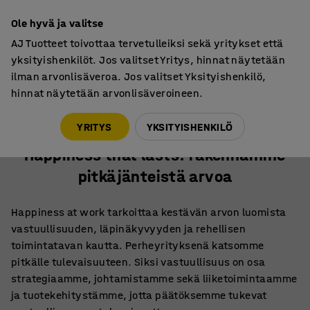
7 vuoden takuu
Ole hyvä ja valitse
AJ Tuotteet toivottaa tervetulleiksi sekä yritykset että
yksityishenkilöt. Jos valitset Yritys, hinnat näytetään
ilman arvonlisäveroa. Jos valitset Yksityishenkilö,
hinnat näytetään arvonlisäveroineen.
Vastuullisuus
Happiness that lasts: rakennamme pitkäjänteistä arvoa
YRITYS
YKSITYISHENKILÖ
Happiness that lasts: rakennamme
pitkäjänteistä arvoa
Happiness at work tarkoittaa kestävän arvon luomista
vastuullisuuden, läpinäkyvyyden ja rehellisen
toimintatavan kautta. Perheyrityksenä katsomme
pitkälle tulevaisuuteen. Siksi vastuullisuus on osa
strategiaamme, johtamistamme sekä liiketoimintaamme
ja tuotekehitystämme, jotta päätöksemme tukevat