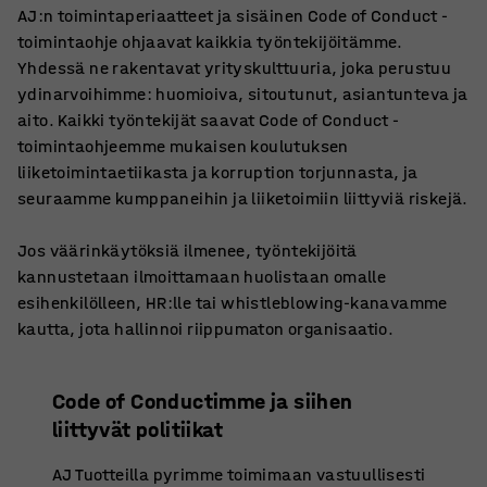
AJ:n toimintaperiaatteet ja sisäinen Code of Conduct -
toimintaohje ohjaavat kaikkia työntekijöitämme.
Yhdessä ne rakentavat yrityskulttuuria, joka perustuu
ydinarvoihimme: huomioiva, sitoutunut, asiantunteva ja
aito. Kaikki työntekijät saavat Code of Conduct -
toimintaohjeemme mukaisen koulutuksen
liiketoimintaetiikasta ja korruption torjunnasta, ja
seuraamme kumppaneihin ja liiketoimiin liittyviä riskejä.
Jos väärinkäytöksiä ilmenee, työntekijöitä
kannustetaan ilmoittamaan huolistaan omalle
esihenkilölleen, HR:lle tai whistleblowing-kanavamme
kautta, jota hallinnoi riippumaton organisaatio.
Code of Conductimme ja siihen
liittyvät politiikat
AJ Tuotteilla pyrimme toimimaan vastuullisesti