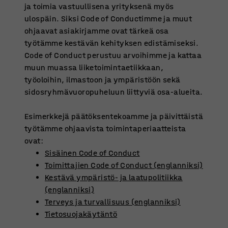
ja toimia vastuullisena yrityksenä myös
ulospäin. Siksi Code of Conductimme ja muut
ohjaavat asiakirjamme ovat tärkeä osa
työtämme kestävän kehityksen edistämiseksi.
Code of Conduct perustuu arvoihimme ja kattaa
muun muassa liiketoimintaetiikkaan,
työoloihin, ilmastoon ja ympäristöön sekä
sidosryhmävuoropuheluun liittyviä osa-alueita.
Esimerkkejä päätöksentekoamme ja päivittäistä
työtämme ohjaavista toimintaperiaatteista
ovat:
Sisäinen Code of Conduct
Toimittajien Code of Conduct (englanniksi)
Kestävä ympäristö- ja laatupolitiikka
(englanniksi)
Terveys ja turvallisuus (englanniksi)
Tietosuojakäytäntö