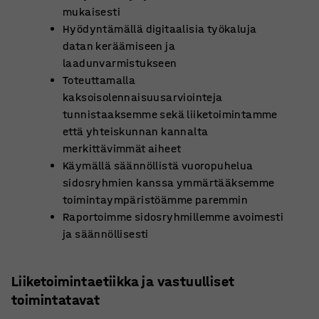
mukaisesti
Hyödyntämällä digitaalisia työkaluja
datan keräämiseen ja
laadunvarmistukseen
Toteuttamalla
kaksoisolennaisuusarviointeja
tunnistaaksemme sekä liiketoimintamme
että yhteiskunnan kannalta
merkittävimmät aiheet
Käymällä säännöllistä vuoropuhelua
sidosryhmien kanssa ymmärtääksemme
toimintaympäristöämme paremmin
Raportoimme sidosryhmillemme avoimesti
ja säännöllisesti
Liiketoimintaetiikka ja vastuulliset
toimintatavat