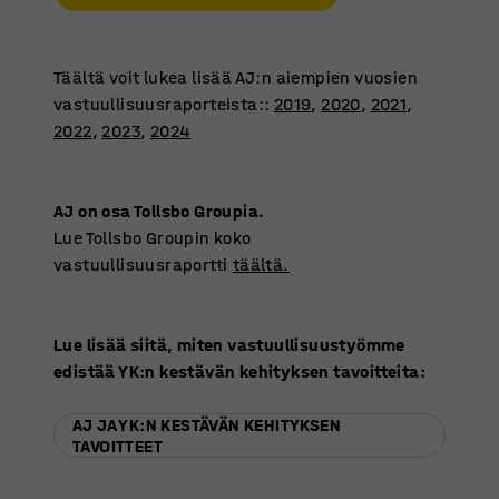
Täältä voit lukea lisää AJ:n aiempien vuosien
vastuullisuusraporteista::
2019
,
2020
,
2021
,
2022
,
2023
,
2024
AJ on osa Tollsbo Groupia.
Lue Tollsbo Groupin koko
vastuullisuusraportti
täältä.
Lue lisää siitä, miten vastuullisuustyömme
edistää YK:n kestävän kehityksen tavoitteita:
AJ JA YK:N KESTÄVÄN KEHITYKSEN
TAVOITTEET