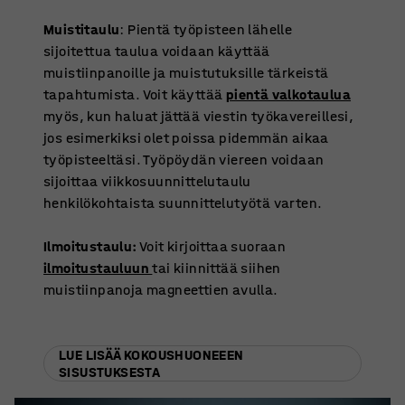
Muistitaulu
: Pientä työpisteen lähelle
sijoitettua taulua voidaan käyttää
muistiinpanoille ja muistutuksille tärkeistä
tapahtumista. Voit käyttää
pientä valkotaulua
myös, kun haluat jättää viestin työkavereillesi,
jos esimerkiksi olet poissa pidemmän aikaa
työpisteeltäsi. Työpöydän viereen voidaan
sijoittaa viikkosuunnittelutaulu
henkilökohtaista suunnittelutyötä varten.
Ilmoitustaulu:
Voit kirjoittaa suoraan
ilmoitustauluun
tai kiinnittää siihen
muistiinpanoja magneettien avulla.
LUE LISÄÄ KOKOUSHUONEEEN
SISUSTUKSESTA