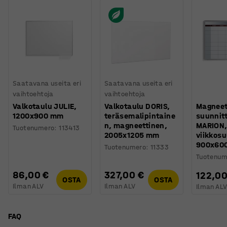
Saatavana useita eri
Saatavana useita eri
vaihtoehtoja
vaihtoehtoja
Valkotaulu JULIE,
Valkotaulu DORIS,
Magneet
1200x900 mm
teräsemalipintaine
suunnit
n, magneettinen,
MARION
Tuotenumero
:
113413
2005x1205 mm
viikkosu
900x60
Tuotenumero
:
11333
Tuotenum
86,00 €
327,00 €
122,00
OSTA
OSTA
Ilman ALV
Ilman ALV
Ilman AL
FAQ