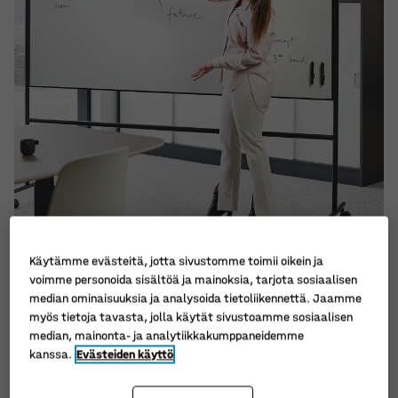
Käytämme evästeitä, jotta sivustomme toimii oikein ja
voimme personoida sisältöä ja mainoksia, tarjota sosiaalisen
median ominaisuuksia ja analysoida tietoliikennettä. Jaamme
myös tietoja tavasta, jolla käytät sivustoamme sosiaalisen
Valitse sopiva valkotaulun malli
median, mainonta- ja analytiikkakumppaneidemme
kanssa.
Evästeiden käyttö
Pyörälliset valkotaulut:
Pystyt helposti
siirtämään valkotaulua eri huoneiden välillä