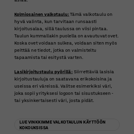
Kolmiosainen valkotaulu:
Tämä valkotaulu on
hyvä valinta, kun tarvitaan runsaasti
kirjoitusalaa, sillä taulussa on viisi pintaa.
Taulun kummallakin puolella on avautuvat ovet.
Koska ovet voidaan sulkea, voidaan siten myös
peittää ne tiedot, jotka on valmisteltu
tapaamista tai esitystä varten.
Lasikirjoitustaulu pyörillä:
Siirrettäviä lasisia
kirjoitustauluja on saatavana erikokoisina ja
useissa eri väreissä. Valitse esimerkiksi väri,
joka sopii yrityksesi logoon tai sisustukseen -
tai yksinkertaisesti väri, josta pidät.
LUE VINKKIMME VALKOTAULUN KÄYTTÖÖN
KOKOUKSISSA