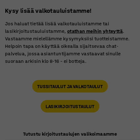
Kysy lisää valkotauluistamme!
Jos haluat tietää lisää valkotauluistamme tai
lasikirjoitustauluistamme,
otathan meihin yhteyttä
.
Vastaamme mielellämme kysymyksiisi tuotteistamme.
Helpoin tapa on käyttää oikealla sijaitsevaa chat-
palvelua, jossa asiantuntijamme vastaavat sinulle
suoraan arkisin klo 8-16 – ei botteja.
TUSSITAULUT JA VALKOTAULUT
LASIKIRJOITUSTAULUT
Tutustu kirjoitustaulujen valikoimaamme