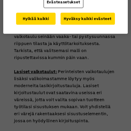
riippuen siitä, missä sille on käyttöä, koska
Evästeasetukset
valkotaulussa on pyörällinen jalusta. Se on
myös helppo varastoida, kun sitä ei käytetä.
Hylkää kaikki
Hyväksy kaikki evästeet
Seinälle kiinnitettävät valkotaulut:
Kiinnitä
valkotaulu seinään vaaka- tai pystysuunnassa
riippuen tilasta ja käyttötarkoituksesta.
Tarkista, että valitsemasi malli on
ripustettavissa kummin päin vaan.
Lasiset valkotaulut:
Perinteisten valkotaulujen
lisäksi valikoimastamme löytyy myös
moderneita lasikirjoitustauluja. Lasiset
kirjoitustaulut ovat saatavina useissa eri
väreissä, jotta voit valita sopivan tuotteen
työtilasi sisustuksen mukaan. Voit yhdistellä
eri värejä rakentaaksesi sisustuselementin,
jossa on hyödyllinen kirjoituspinta.