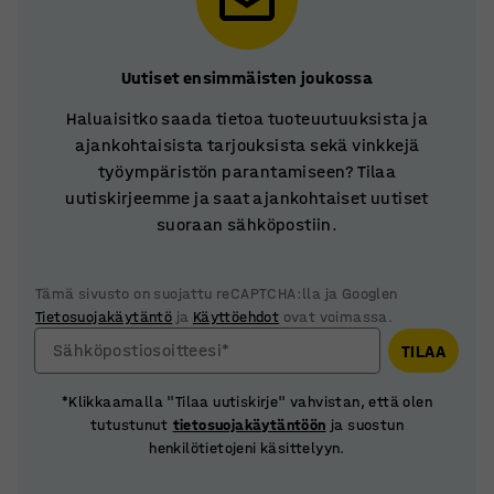
Uutiset ensimmäisten joukossa
Haluaisitko saada tietoa tuoteuutuuksista ja
ajankohtaisista tarjouksista sekä vinkkejä
työympäristön parantamiseen? Tilaa
uutiskirjeemme ja saat ajankohtaiset uutiset
suoraan sähköpostiin.
Tämä sivusto on suojattu reCAPTCHA:lla ja Googlen
Tietosuojakäytäntö
ja
Käyttöehdot
ovat voimassa.
Sähköpostiosoitteesi*
TILAA
*Klikkaamalla "Tilaa uutiskirje" vahvistan, että olen
tutustunut
tietosuojakäytäntöön
ja suostun
henkilötietojeni käsittelyyn.