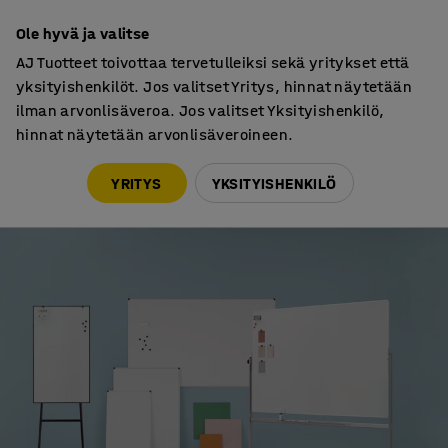
30 päivän palautusoikeus
Ole hyvä ja valitse
AJ Tuotteet toivottaa tervetulleiksi sekä yritykset että
yksityishenkilöt. Jos valitset Yritys, hinnat näytetään
ilman arvonlisäveroa. Jos valitset Yksityishenkilö,
hinnat näytetään arvonlisäveroineen.
Osto-oppaat
Näin valitset sopivan magneettitaulun
YRITYS
YKSITYISHENKILÖ
OSTO-OPPAAT