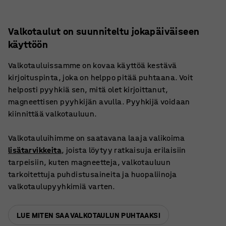
Valkotaulut on suunniteltu jokapäiväiseen
käyttöön
Valkotauluissamme on kovaa käyttöä kestävä
kirjoituspinta, joka on helppo pitää puhtaana. Voit
helposti pyyhkiä sen, mitä olet kirjoittanut,
magneettisen pyyhkijän avulla. Pyyhkijä voidaan
kiinnittää valkotauluun.
Valkotauluihimme on saatavana laaja valikoima
lisätarvikkeita
, joista löytyy ratkaisuja erilaisiin
tarpeisiin, kuten magneetteja, valkotauluun
tarkoitettuja puhdistusaineita ja huopaliinoja
valkotaulupyyhkimiä varten.
LUE MITEN SAA VALKOTAULUN PUHTAAKSI