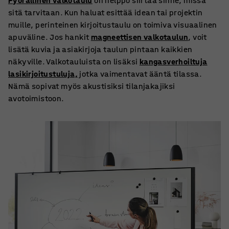
Pyörällinen valkotaulu
on helppo siirtää sinne, missä
sitä tarvitaan. Kun haluat esittää idean tai projektin
muille, perinteinen kirjoitustaulu on toimiva visuaalinen
apuväline. Jos hankit
magneettisen valkotaulun
, voit
lisätä kuvia ja asiakirjoja taulun pintaan kaikkien
näkyville. Valkotauluista on lisäksi
kangasverhoiltuja
lasikirjoitustuluja,
jotka vaimentavat ääntä tilassa.
Nämä sopivat myös akustisiksi tilanjakajiksi
avotoimistoon.