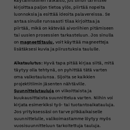
käytännöllinen ratkaisu, jos sinun tarvitsee
kirjoittaa paljon tietoa ylös, piirtää nopeita
luonnoksia ja esittää ideoita palavereissa. Se
antaa sinulle runsaasti tilaa kirjoittaa ja
piirtää, mikä on kätevää aivoriihien pitämiseen
tai uusien prosessien tarkasteluun. Jos sinulla
on
magneettitaulu
,
voit käyttää magneetteja
lisätäksesi kuvia ja piirustuksia taululle.
Aikataulutus:
Hyvä tapa pitää kirjaa siitä, mitä
täytyy olla tehtynä, on pyhittää tätä varten
oma valkotaulunsa. Sijoita se kaikkien
projektitiimin jäsenten nähtäville.
Suunnittelutauluja
on viikoittaista ja
kuukausittaista suunnittelua varten. Niihin voi
kirjata esimerkiksi työ- tai tuotantoaikatauluja.
Jos yrityksessäsi on tarve pitkäaikaiselle
suunnittelulle, valikoimastamme löytyy myös
vuosisuunnitteluun tarkoitettuja tauluja.