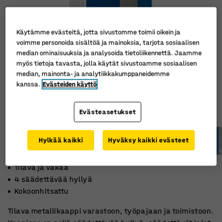
Käytämme evästeitä, jotta sivustomme toimii oikein ja
voimme personoida sisältöä ja mainoksia, tarjota sosiaalisen
median ominaisuuksia ja analysoida tietoliikennettä. Jaamme
myös tietoja tavasta, jolla käytät sivustoamme sosiaalisen
median, mainonta- ja analytiikkakumppaneidemme
kanssa.
Evästeiden käyttö
Evästeasetukset
Hylkää kaikki
Hyväksy kaikki evästeet
Tilava ja vakaa
4 säädettävää hyllyä
Kokoonhitsattu
Tilava metallikaappi varastoon, työpajaan ja toimistoon.