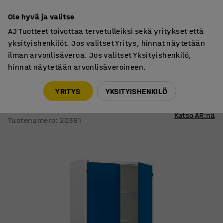
7 vuoden takuu
Ole hyvä ja valitse
AJ Tuotteet toivottaa tervetulleiksi sekä yritykset että
yksityishenkilöt. Jos valitset Yritys, hinnat näytetään
ilman arvonlisäveroa. Jos valitset Yksityishenkilö,
hinnat näytetään arvonlisäveroineen.
Metallikaapit
Työkalukaapit
YRITYS
YKSITYISHENKILÖ
Metallikaappi STYLE
1900x1000x400 mm, sininen, valkoinen
Katso AR:nä
Tuotenumero
:
20381