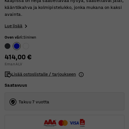
Kaapissa on neljä säädettävää hyllyä, säädettävät jalat,
kääntökahva ja kolmipistelukko, jonka mukana on kaksi
avainta.
Lue lisää
Oven väri
:
Sininen
414,00 €
Ilman ALV
Lisää ostoslistalle / tarjoukseen
Saatavuus
Takuu 7 vuotta