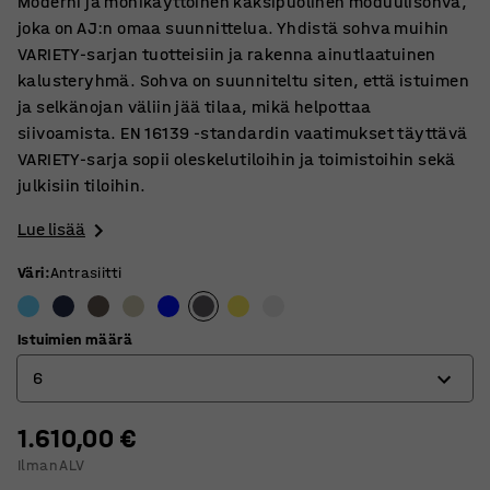
Moderni ja monikäyttöinen kaksipuolinen moduulisohva,
joka on AJ:n omaa suunnittelua. Yhdistä sohva muihin
VARIETY-sarjan tuotteisiin ja rakenna ainutlaatuinen
kalusteryhmä. Sohva on suunniteltu siten, että istuimen
ja selkänojan väliin jää tilaa, mikä helpottaa
siivoamista. EN 16139 -standardin vaatimukset täyttävä
VARIETY-sarja sopii oleskelutiloihin ja toimistoihin sekä
julkisiin tiloihin.
Lue lisää
Väri
:
Antrasiitti
Istuimien määrä
6
1.610,00 €
4
Ilman ALV
6