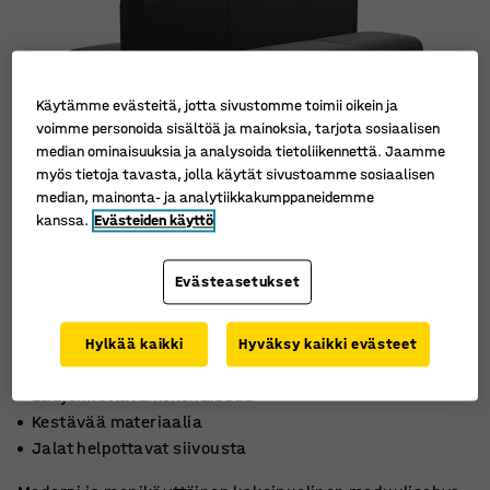
Käytämme evästeitä, jotta sivustomme toimii oikein ja
voimme personoida sisältöä ja mainoksia, tarjota sosiaalisen
median ominaisuuksia ja analysoida tietoliikennettä. Jaamme
myös tietoja tavasta, jolla käytät sivustoamme sosiaalisen
median, mainonta- ja analytiikkakumppaneidemme
kanssa.
Evästeiden käyttö
Evästeasetukset
Hylkää kaikki
Hyväksy kaikki evästeet
Laajennettava kokonaisuus
Kestävää materiaalia
Jalat helpottavat siivousta