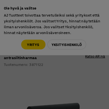
7 vuoden takuu
Ole hyvä ja valitse
AJ Tuotteet toivottaa tervetulleiksi sekä yritykset että
yksityishenkilöt. Jos valitset Yritys, hinnat näytetään
ilman arvonlisäveroa. Jos valitset Yksityishenkilö,
hinnat näytetään arvonlisäveroineen.
Sohvat
Moduulisohvat
YRITYS
YKSITYISHENKILÖ
Moduulisohva VARIETY
3-istuttava, kaksipuolinen, kangas Pod CS,
Katso AR:nä
antrasiitinharmaa
Tuotenumero
:
3871122