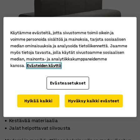
Käytämme evästeitä, jotta sivustomme toimii oikein ja
voimme personoida sisältöä ja mainoksia, tarjota sosiaalisen
median ominaisuuksia ja analysoida tietoliikennettä. Jaamme
myös tietoja tavasta, jolla käytät sivustoamme sosiaalisen
median, mainonta- ja analytiikkakumppaneidemme
kanssa.
Evästeiden käyttö
Evästeasetukset
Hylkää kaikki
Hyväksy kaikki evästeet
Laajennettava kokonaisuus
Kestävää materiaalia
Jalat helpottavat siivousta