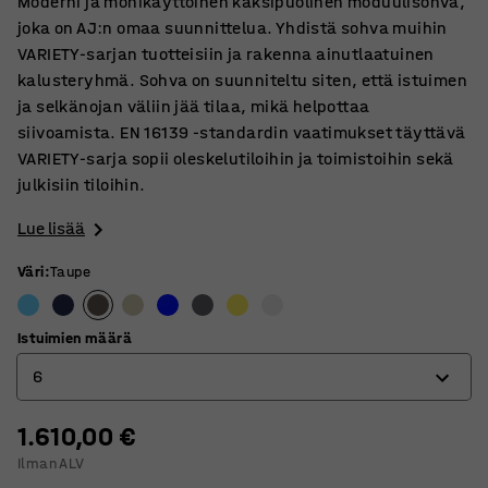
Moderni ja monikäyttöinen kaksipuolinen moduulisohva,
joka on AJ:n omaa suunnittelua. Yhdistä sohva muihin
VARIETY-sarjan tuotteisiin ja rakenna ainutlaatuinen
kalusteryhmä. Sohva on suunniteltu siten, että istuimen
ja selkänojan väliin jää tilaa, mikä helpottaa
siivoamista. EN 16139 -standardin vaatimukset täyttävä
VARIETY-sarja sopii oleskelutiloihin ja toimistoihin sekä
julkisiin tiloihin.
Lue lisää
Väri
:
Taupe
Istuimien määrä
6
1.610,00 €
4
Ilman ALV
6