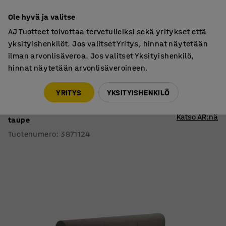
7 vuoden takuu
Ole hyvä ja valitse
AJ Tuotteet toivottaa tervetulleiksi sekä yritykset että
yksityishenkilöt. Jos valitset Yritys, hinnat näytetään
ilman arvonlisäveroa. Jos valitset Yksityishenkilö,
hinnat näytetään arvonlisäveroineen.
Sohvat
Moduulisohvat
YRITYS
YKSITYISHENKILÖ
Moduulisohva VARIETY
3-istuttava, kaksipuolinen, kangas Pod CS,
Katso AR:nä
taupe
Tuotenumero
:
3871124