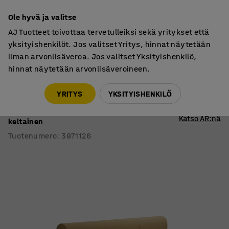
7 vuoden takuu
Ole hyvä ja valitse
AJ Tuotteet toivottaa tervetulleiksi sekä yritykset että
yksityishenkilöt. Jos valitset Yritys, hinnat näytetään
ilman arvonlisäveroa. Jos valitset Yksityishenkilö,
hinnat näytetään arvonlisäveroineen.
Sohvat
Moduulisohvat
YRITYS
YKSITYISHENKILÖ
Moduulisohva VARIETY
3-istuttava, kaksipuolinen, kangas Pod CS,
Katso AR:nä
keltainen
Tuotenumero
:
3871126