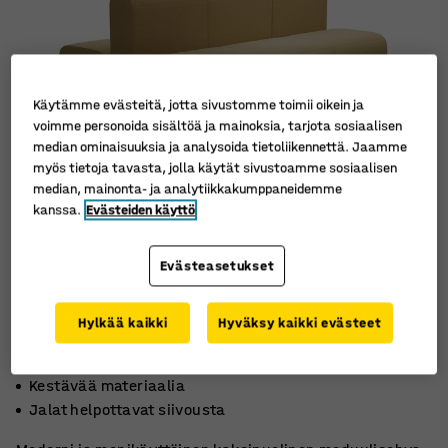
Käytämme evästeitä, jotta sivustomme toimii oikein ja
voimme personoida sisältöä ja mainoksia, tarjota sosiaalisen
median ominaisuuksia ja analysoida tietoliikennettä. Jaamme
myös tietoja tavasta, jolla käytät sivustoamme sosiaalisen
median, mainonta- ja analytiikkakumppaneidemme
kanssa.
Evästeiden käyttö
Evästeasetukset
Hylkää kaikki
Hyväksy kaikki evästeet
Laajennettava kokonaisuus
Kestävää materiaalia
Jalat helpottavat siivousta