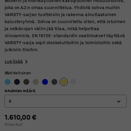
Moderni ja monikäyttöinen kaksipuolinen moduulisohva,
joka on AJ:n omaa suunnittelua. Yhdistä sohva muihin
VARIETY-sarjan tuotteisiin ja rakenna ainutlaatuinen
kalusteryhmä. Sohva on suunniteltu siten, että istuimen
ja selkänojan väliin jää tilaa, mikä helpottaa
siivoamista. EN 16139 -standardin vaatimukset täyttävä
VARIETY-sarja sopii oleskelutiloihin ja toimistoihin sekä
julkisiin tiloihin.
Lue lisää
Väri
:
Keltainen
Istuimien määrä
6
1.610,00 €
4
Ilman ALV
6