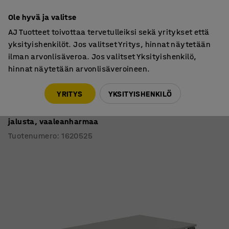
7 vuoden takuu
Ole hyvä ja valitse
AJ Tuotteet toivottaa tervetulleiksi sekä yritykset että
yksityishenkilöt. Jos valitset Yritys, hinnat näytetään
ilman arvonlisäveroa. Jos valitset Yksityishenkilö,
hinnat näytetään arvonlisäveroineen.
Työpöydät
Sähköpöydät
YRITYS
YKSITYISHENKILÖ
Sähköpöytä QBUS
Kaareva pöytälevy, 2000x1000 mm, hopeanharmaa
jalusta, vaaleanharmaa
Tuotenumero
:
1620525