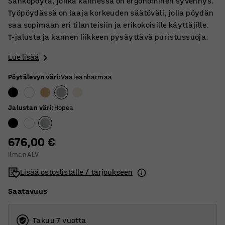
Sähköpöytä, jonka kannessa on ergonominen syvennys.
Työpöydässä on laaja korkeuden säätöväli, jolla pöydän
saa sopimaan eri tilanteisiin ja erikokoisille käyttäjille.
T-jalusta ja kannen liikkeen pysäyttävä puristussuoja.
Lue lisää
Pöytälevyn väri
:
Vaaleanharmaa
Jalustan väri
:
Hopea
676,00 €
Ilman ALV
Lisää ostoslistalle / tarjoukseen
Saatavuus
Takuu 7 vuotta