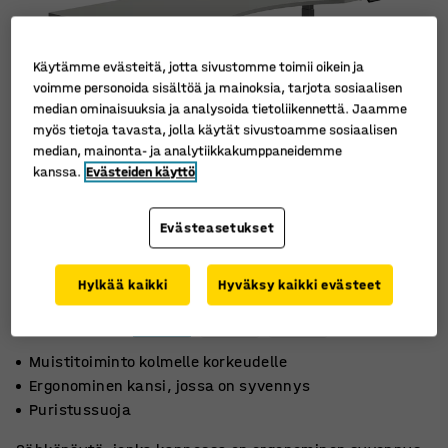
Käytämme evästeitä, jotta sivustomme toimii oikein ja
voimme personoida sisältöä ja mainoksia, tarjota sosiaalisen
median ominaisuuksia ja analysoida tietoliikennettä. Jaamme
myös tietoja tavasta, jolla käytät sivustoamme sosiaalisen
median, mainonta- ja analytiikkakumppaneidemme
kanssa.
Evästeiden käyttö
Evästeasetukset
Hylkää kaikki
Hyväksy kaikki evästeet
Muistitoiminto kolmelle korkeudelle
Ergonominen kansi, jossa on syvennys
Puristussuoja