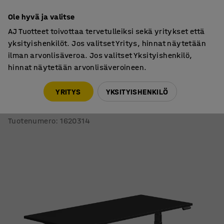
7 vuoden takuu
Ole hyvä ja valitse
AJ Tuotteet toivottaa tervetulleiksi sekä yritykset että
yksityishenkilöt. Jos valitset Yritys, hinnat näytetään
ilman arvonlisäveroa. Jos valitset Yksityishenkilö,
hinnat näytetään arvonlisäveroineen.
Työpöydät
Sähköpöydät
YRITYS
YKSITYISHENKILÖ
Sähköpöytä QBUS
Suora pöytälevy, 1800x800 mm, musta jalusta, musta
Tuotenumero
:
1620314