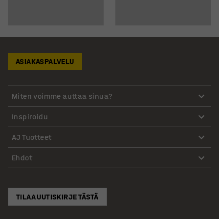
ASIAKASPALVELU
Miten voimme auttaa sinua?
Inspiroidu
AJ Tuotteet
Ehdot
TILAA UUTISKIRJE TÄSTÄ