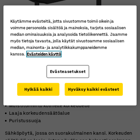
Käytämme evästeitä, jotta sivustomme toimii oikein ja
voimme personoida sisältöä ja mainoksia, tarjota sosiaalisen
median ominaisuuksia ja analysoida tietoliikennettä. Jaamme
myös tietoja tavasta, jolla käytät sivustoamme sosiaalisen
median, mainonta- ja analytiikkakumppaneidemme
kanssa.
Evästeiden käyttö
Evästeasetukset
Hylkää kaikki
Hyväksy kaikki evästeet
Muistitoiminto kolmelle korkeudelle
Laaja korkeudensäätöalue
Puristussuoja
Sähköpöytä, jossa on suorakulmainen kansi. Korkeuden