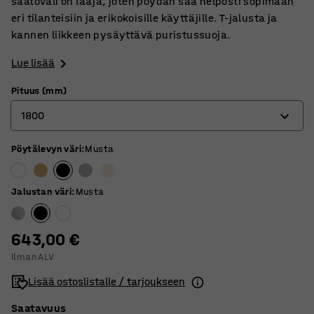
säätöväli on laaja, joten pöydän saa helposti sopimaan
eri tilanteisiin ja erikokoisille käyttäjille. T-jalusta ja
kannen liikkeen pysäyttävä puristussuoja.
Lue lisää
Pituus (mm)
1800
Pöytälevyn väri
:
Musta
1200
1400
Jalustan väri
:
Musta
1600
1800
643,00 €
Ilman ALV
Lisää ostoslistalle / tarjoukseen
Saatavuus