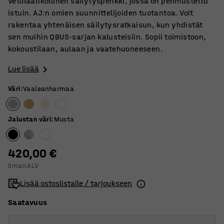
Vetolaatikollinen säilytyspenkki, jossa on pehmustettu
istuin. AJ:n omien suunnittelijoiden tuotantoa. Voit
rakentaa yhtenäisen säilytysratkaisun, kun yhdistät
sen muihin QBUS-sarjan kalusteisiin. Sopii toimistoon,
kokoustilaan, aulaan ja vaatehuoneeseen.
Lue lisää
Väri
:
Vaaleanharmaa
Jalustan väri
:
Musta
420,00 €
Ilman ALV
Lisää ostoslistalle / tarjoukseen
Saatavuus