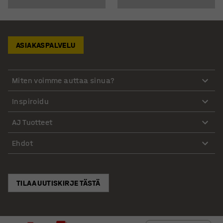
ASIAKASPALVELU
Miten voimme auttaa sinua?
Inspiroidu
AJ Tuotteet
Ehdot
TILAA UUTISKIRJE TÄSTÄ