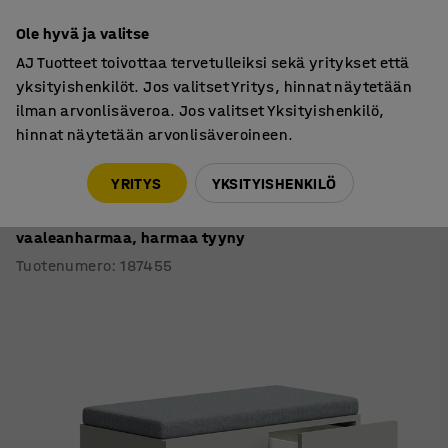
7 vuoden takuu
Ole hyvä ja valitse
AJ Tuotteet toivottaa tervetulleiksi sekä yritykset että
yksityishenkilöt. Jos valitset Yritys, hinnat näytetään
ilman arvonlisäveroa. Jos valitset Yksityishenkilö,
hinnat näytetään arvonlisäveroineen.
Laatikostot
Laatikostot työpöydän alle
YRITYS
YKSITYISHENKILÖ
Säilytyspenkki QBUS
Jalusta, ponnahdussalpa, 534x800x420 mm, musta,
vaaleanharmaa, harmaa tyyny
Tuotenumero
:
187455