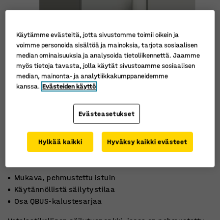
Käytämme evästeitä, jotta sivustomme toimii oikein ja
voimme personoida sisältöä ja mainoksia, tarjota sosiaalisen
median ominaisuuksia ja analysoida tietoliikennettä. Jaamme
myös tietoja tavasta, jolla käytät sivustoamme sosiaalisen
median, mainonta- ja analytiikkakumppaneidemme
kanssa.
Evästeiden käyttö
Evästeasetukset
Hylkää kaikki
Hyväksy kaikki evästeet
Mukava, pehmustettu istuin
Käytännöllistä säilytystilaa
Osa QBUS-kalustesarjaa