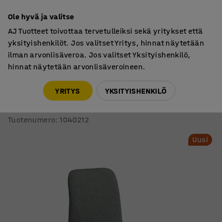
7 vuoden takuu
Ole hyvä ja valitse
AJ Tuotteet toivottaa tervetulleiksi sekä yritykset että
yksityishenkilöt. Jos valitset Yritys, hinnat näytetään
ilman arvonlisäveroa. Jos valitset Yksityishenkilö,
hinnat näytetään arvonlisäveroineen.
Tuolit
Neuvottelutuolit
YRITYS
YKSITYISHENKILÖ
Tuoli LABELL
Kelkkajalka, musta/tummanvihreä
Tuotenumero
:
1040212
Uusi