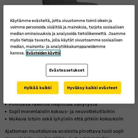
Käytämme evästeitä, jotta sivustomme toimii oikein ja
voimme personoida sisältöä ja mainoksia, tarjota sosiaalisen
median ominaisuuksia ja analysoida tietoliikennettä. Jaamme
myös tietoja tavasta, jolla käytät sivustoamme sosiaalisen
median, mainonta- ja analytiikkakumppaneidemme
kanssa.
Evästeiden käyttö
Evästeasetukset
Hylkää kaikki
Hyväksy kaikki evästeet
Pinottava rakenne helpottaa säilytystä
Sopii monenlaisiin kokous- ja neuvottelutiloihin
Mukava istuin sekä lyhyisiin että pitkiin kokouksiin
Ajattoman muotoilunsa ansiosta pinottava tuoli sopii