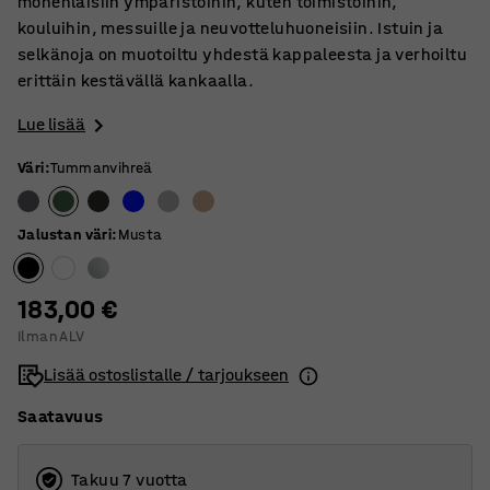
monenlaisiin ympäristöihin, kuten toimistoihin,
kouluihin, messuille ja neuvotteluhuoneisiin. Istuin ja
selkänoja on muotoiltu yhdestä kappaleesta ja verhoiltu
erittäin kestävällä kankaalla.
Lue lisää
Väri
:
Tummanvihreä
Jalustan väri
:
Musta
183,00 €
Ilman ALV
Lisää ostoslistalle / tarjoukseen
Saatavuus
Takuu 7 vuotta